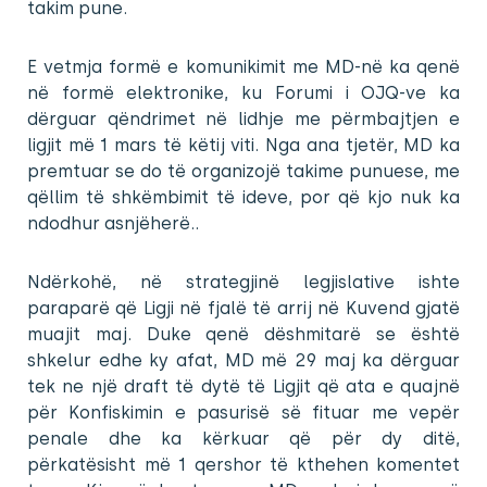
takim pune.
E vetmja formë e komunikimit me MD-në ka qenë
në formë elektronike, ku Forumi i OJQ-ve ka
dërguar qëndrimet në lidhje me përmbajtjen e
ligjit më 1 mars të këtij viti. Nga ana tjetër, MD ka
premtuar se do të organizojë takime punuese, me
qëllim të shkëmbimit të ideve, por që kjo nuk ka
ndodhur asnjëherë..
Ndërkohë, në strategjinë legjislative ishte
paraparë që Ligji në fjalë të arrij në Kuvend gjatë
muajit maj. Duke qenë dëshmitarë se është
shkelur edhe ky afat, MD më 29 maj ka dërguar
tek ne një draft të dytë të Ligjit që ata e quajnë
për Konfiskimin e pasurisë së fituar me vepër
penale dhe ka kërkuar që për dy ditë,
përkatësisht më 1 qershor të kthehen komentet