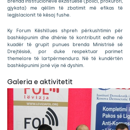
brenda institucioneve ekzistuese (polici, prokurori,
gjykata) me qëllim të zbatimit më efikas të
legjislacionit të kësaj fushe.
Ky Forum Këshillues shpreh përkushtimin për
bashkëpunim dhe dhënie të kontributit edhe në
kuadër të grupit punues brenda Ministrisë së
Drejtësisë, por duke respektuar parimet
themelore të lartpërmendura. Në të kundërtën
bashkëpunimi jonë vije në dyshim.
Galeria e aktivitetit