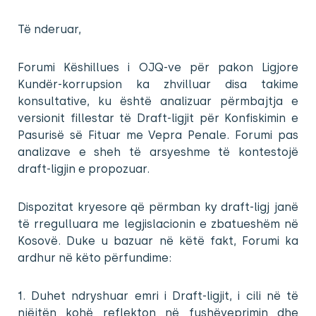
Të nderuar,
Forumi Këshillues i OJQ-ve për pakon Ligjore
Kundër-korrupsion ka zhvilluar disa takime
konsultative, ku është analizuar përmbajtja e
versionit fillestar të Draft-ligjit për Konfiskimin e
Pasurisë së Fituar me Vepra Penale. Forumi pas
analizave e sheh të arsyeshme të kontestojë
draft-ligjin e propozuar.
Dispozitat kryesore që përmban ky draft-ligj janë
të rregulluara me legjislacionin e zbatueshëm në
Kosovë. Duke u bazuar në këtë fakt, Forumi ka
ardhur në këto përfundime:
1. Duhet ndryshuar emri i Draft-ligjit, i cili në të
njëjtën kohë reflekton në fushëveprimin dhe