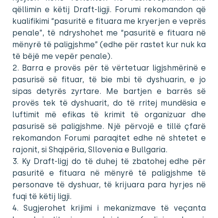
qëllimin e këtij Draft-ligji. Forumi rekomandon që
kualifikimi “pasuritë e fituara me kryerjen e veprës
penale”, të ndryshohet me “pasuritë e fituara në
mënyrë të paligjshme” (edhe për rastet kur nuk ka
të bëjë me vepër penale).
2. Barra e provës për të vërtetuar ligjshmërinë e
pasurisë së fituar, të bie mbi të dyshuarin, e jo
sipas detyrës zyrtare. Me bartjen e barrës së
provës tek të dyshuarit, do të rritej mundësia e
luftimit më efikas të krimit të organizuar dhe
pasurisë së paligjshme. Një përvojë e tillë çfarë
rekomandon Forumi paraqitet edhe në shtetet e
rajonit, si Shqipëria, Sllovenia e Bullgaria.
3. Ky Draft-ligj do të duhej të zbatohej edhe për
pasuritë e fituara në mënyrë të paligjshme të
personave të dyshuar, të krijuara para hyrjes në
fuqi të këtij ligji.
4. Sugjerohet krijimi i mekanizmave të veçanta