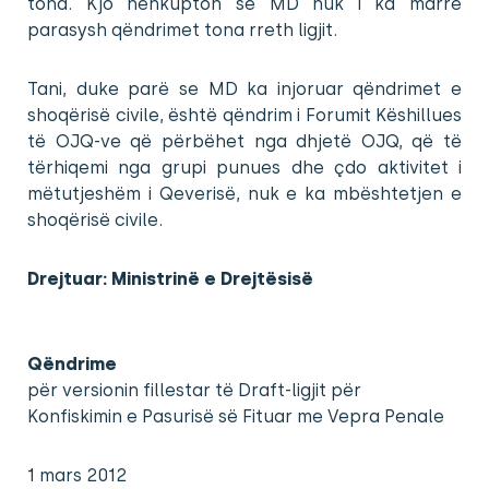
tona. Kjo nënkupton se MD nuk i ka marrë
parasysh qëndrimet tona rreth ligjit.
Tani, duke parë se MD ka injoruar qëndrimet e
shoqërisë civile, është qëndrim i Forumit Këshillues
të OJQ-ve që përbëhet nga dhjetë OJQ, që të
tërhiqemi nga grupi punues dhe çdo aktivitet i
mëtutjeshëm i Qeverisë, nuk e ka mbështetjen e
shoqërisë civile.
Drejtuar: Ministrinë e Drejtësisë
Qëndrime
për versionin fillestar të Draft-ligjit për
Konfiskimin e Pasurisë së Fituar me Vepra Penale
1 mars 2012