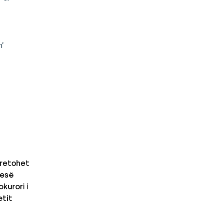
’
retohet
nesë
kurori i
etit