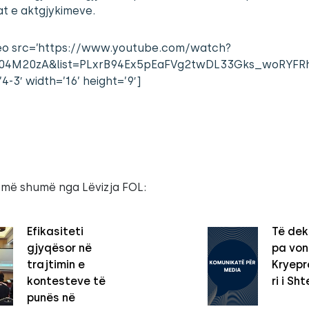
at e aktgjykimeve.
eo src=’https://www.youtube.com/watch?
04M20zA&list=PLxrB94Ex5pEaFVg2twDL33Gks_woRYFRh
4-3′ width=’16’ height=’9′]
 më shumë nga Lëvizja FOL:
Efikasiteti
Të dek
gjyqësor në
pa vo
trajtimin e
Kryepro
kontesteve të
ri i Sht
punës në