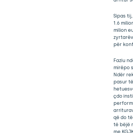
Sipas ti
1.6 milio
milion e
zyrtarëv
për konf
Faziu nd
mirëpo 
Ndër rek
pasur të
hetuesve
çdo inst
perform
arritura
që do të
të bëjë 
me KGJK