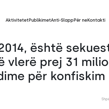
Aktivitetet
Publikimet
Anti-Slapp
Për ne
Kontakti
 2014, është sekues
ë vlerë prej 31 mili
dime për konfiskim
Shpë