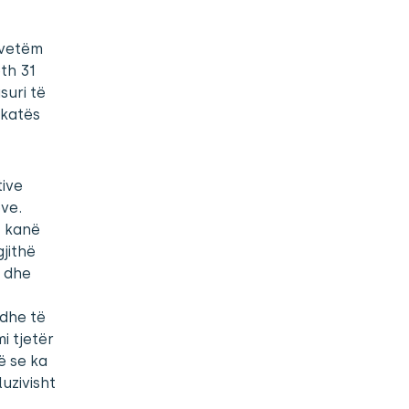
ë vetëm
eth 31
suri të
ykatës
tive
ve.
4 kanë
jithë
ë dhe
dhe të
i tjetër
ë se ka
uzivisht