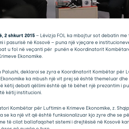
ë, 2 shkurt 2015
– Lëvizja FOL ka mbajtur sot debatin me
mi i pasurisë në Kosovë – puna një vjeçare e institucionev
bat u fol në veçanti për punën e Koordinatorit Kombëtar
Krimeve Ekonomike.
 Palushi, deklaroi se zyra e Koordinatorit Kombëtar për L
Ekonomike ka mbush një vit prej së është themeluar dhe
ë këtij debati qëllimi është që të bëhet një prezantim i p
ë këtij institucioni.
tori Kombëtar për Luftimin e Krimeve Ekonomike, z. Shqi
ha se ka një vit që është funksionalizuar kjo zyre dhe se 
me të cilat ballafaqohet sistemi i drejtësisë në Kosovë ka
sukses në punën e tyre.