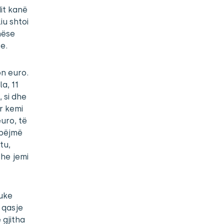
it kanë
iu shtoi
nëse
e.
on euro.
a, 11
, si dhe
ar kemi
uro, të
 bëjmë
tu,
dhe jemi
duke
 qasje
 gjitha