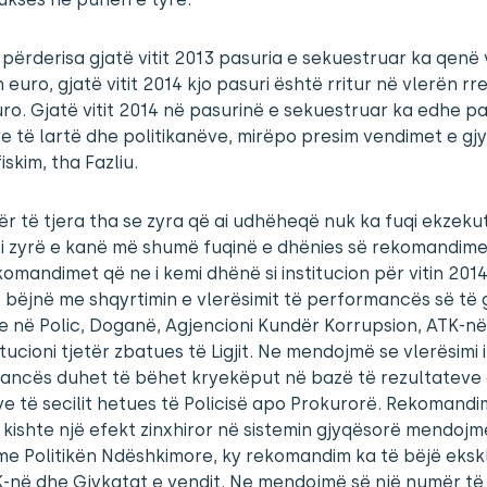
j, përderisa gjatë vitit 2013 pasuria e sekuestruar ka qen
n euro, gjatë vitit 2014 kjo pasuri është rritur në vlerën rr
uro. Gjatë vitit 2014 në pasurinë e sekuestruar ka edhe pa
e të lartë dhe politikanëve, mirëpo presim vendimet e gj
iskim, tha Fazliu.
ër të tjera tha se zyra që ai udhëheqë nuk ka fuqi ekzeku
si zyrë e kanë më shumë fuqinë e dhënies së rekomandime
omandimet që ne i kemi dhënë si institucion për vitin 201
 bëjnë me shqyrtimin e vlerësimit të performancës së të g
 në Polic, Doganë, Agjencioni Kundër Korrupsion, ATK-n
itucioni tjetër zbatues të Ligjit. Ne mendojmë se vlerësimi i
ancës duhet të bëhet kryekëput në bazë të rezultateve 
ve të secilit hetues të Policisë apo Prokurorë. Rekomandim
 kishte një efekt zinxhiror në sistemin gjyqësorë mendojm
me Politikën Ndëshkimore, ky rekomandim ka të bëjë ekskl
-në dhe Gjykatat e vendit. Ne mendojmë së një numër të