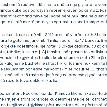
ueshëm të rasteve, dënimet e dhëna nga gjykatat e vend
imale duke pas parasysh veprën e kryer, po ashtu z. Fazl
ësisht rekomandimeve që i kanë bërë nuk janë në dijeni 
nga to është marrë parasysh nga institucionet kompetent
e sekuestruar gjatë vitit 2014 arrin në vlerën rreth 31 mili
ara të gatshme janë mbi 1 milion euro, mbi 17 banesa, 8 vil
2 objekte ndërtimore, një hotel, 6 lokale afariste, 30 kg ari
te, fabrika, klinika etj. Gjithashtu, për pasuri të konfisku
 vendime të gjykatës të cilat kapin shumën rreth 25 mijë e
 të kalojnë në buxhetin e shtetit. Pra, tashmë nuk kemi të
 sekuestrim por edhe me konfiskim të pasurisë. Gjithash
ht janë edhe 18 raste që janë veç në procese gjyqësore 
e të rezultateve, deklaroi Fazliu.
Koordinatorit Nacional kundër Krimeve Ekonomike është 
ë rritjen e transparencës ku qëllimi është që të i ofrohet
 në të gjitha aktgjykimet përfundimtare duke përfshirë të