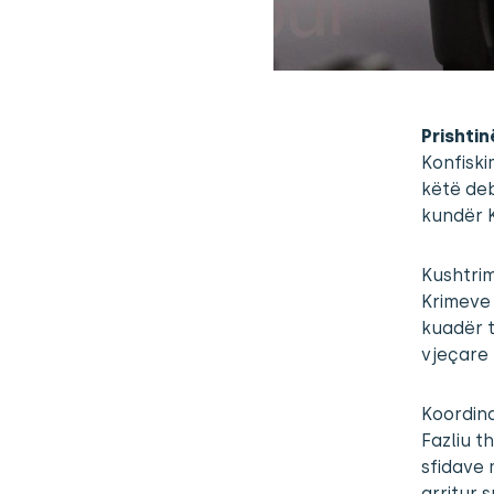
Prishtin
Konfiski
këtë de
kundër 
Kushtrim
Krimeve 
kuadër t
vjeçare t
Koordina
Fazliu t
sfidave 
arritur 