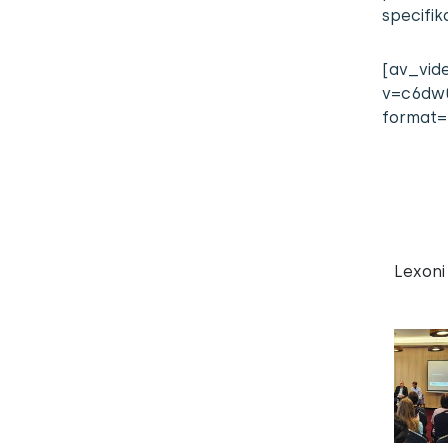
specifik
[av_vid
v=c6dw
format=’
Lexoni