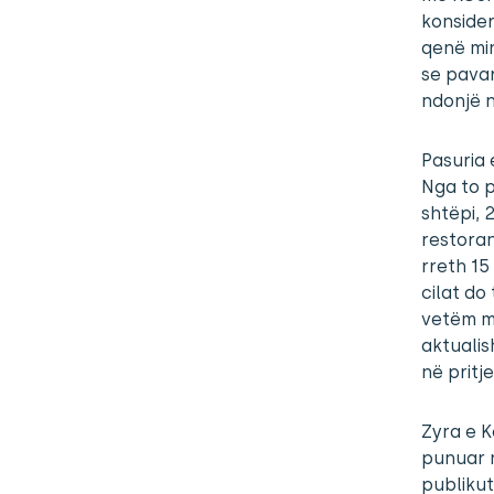
konsider
qenë min
se pavar
ndonjë 
Pasuria 
Nga to p
shtëpi, 
restoran
rreth 15
cilat do
vetëm me
aktualis
në pritj
Zyra e 
punuar n
publikut