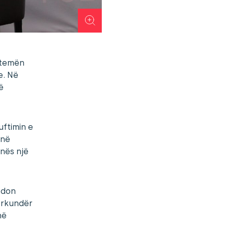
 temën
e. Në
ë
uftimin e
 në
unës një
pdon
përkundër
në