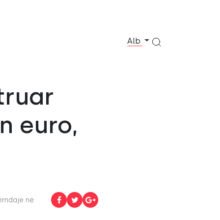
Alb
truar
on euro,
rndaje në: