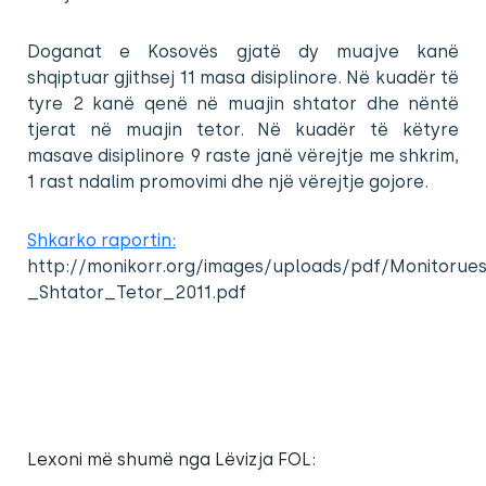
Doganat e Kosovës gjatë dy muajve kanë
shqiptuar gjithsej 11 masa disiplinore. Në kuadër të
tyre 2 kanë qenë në muajin shtator dhe nëntë
tjerat në muajin tetor. Në kuadër të këtyre
masave disiplinore 9 raste janë vërejtje me shkrim,
1 rast ndalim promovimi dhe një vërejtje gojore.
Shkarko raportin:
http://monikorr.org/images/uploads/pdf/Monitoruesi
_Shtator_Tetor_2011.pdf
Lexoni më shumë nga Lëvizja FOL: