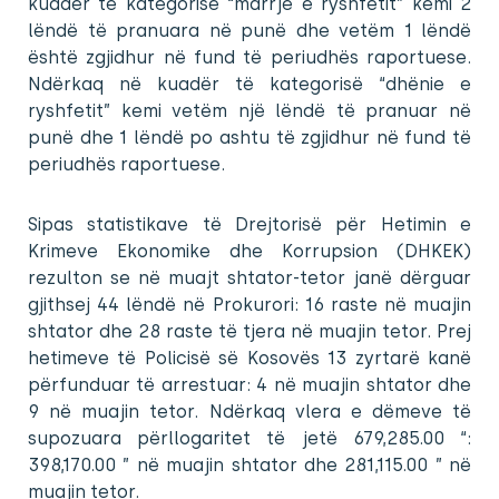
kuadër të kategorisë “marrje e ryshfetit” kemi 2
lëndë të pranuara në punë dhe vetëm 1 lëndë
është zgjidhur në fund të periudhës raportuese.
Ndërkaq në kuadër të kategorisë “dhënie e
ryshfetit” kemi vetëm një lëndë të pranuar në
punë dhe 1 lëndë po ashtu të zgjidhur në fund të
periudhës raportuese.
Sipas statistikave të Drejtorisë për Hetimin e
Krimeve Ekonomike dhe Korrupsion (DHKEK)
rezulton se në muajt shtator-tetor janë dërguar
gjithsej 44 lëndë në Prokurori: 16 raste në muajin
shtator dhe 28 raste të tjera në muajin tetor. Prej
hetimeve të Policisë së Kosovës 13 zyrtarë kanë
përfunduar të arrestuar: 4 në muajin shtator dhe
9 në muajin tetor. Ndërkaq vlera e dëmeve të
supozuara përllogaritet të jetë 679,285.00 “:
398,170.00 ” në muajin shtator dhe 281,115.00 ” në
muajin tetor.