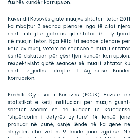
fushës kundër korrupsion.
Kuvendi i Kosovës gjatë muajve shtator- tetor 2011
ka mbajtur 3 seanca plenare, nga të cilat njëra
është mbajtur gjatë muajit shtator dhe dy tjerat
në muajin tetor. Nga këto tri seance plenare për
këto dy muaj, vetëm në seancën e muajit shtator
është diskutuar për çështjen kundër korrupsion,
respektivisht gjatë seancës së muajit shtator ku
është zgjedhur drejtori I Agjencisë Kundër
Korrupsion.
Këshilli Gjyqësor i Kosovës (KGJK) Bazuar në
statistikat e këtij institucioni për muajin gusht-
shtator shohim se në kuadër të kategorisë
“shpërdorim i detyrës zyrtare” 14 lëndë janë
pranuar në punë, asnjë lëndë në ka qenë në
shqyrtim dhe vetëm 9 lëndë janë zgjidhur. Në