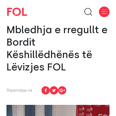
Mbledhja e rregullt e
Bordit
Këshillëdhënës të
Lëvizjes FOL
Shpërndaje në: