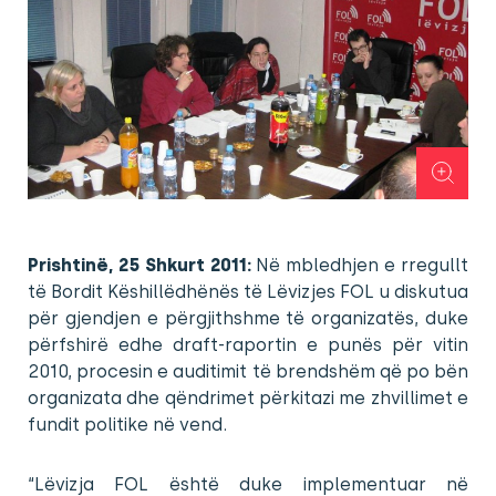
Prishtinë, 25 Shkurt 2011:
Në mbledhjen e rregullt
të Bordit Këshillëdhënës të Lëvizjes FOL u diskutua
për gjendjen e përgjithshme të organizatës, duke
përfshirë edhe draft-raportin e punës për vitin
2010, procesin e auditimit të brendshëm që po bën
organizata dhe qëndrimet përkitazi me zhvillimet e
fundit politike në vend.
“Lëvizja FOL është duke implementuar në