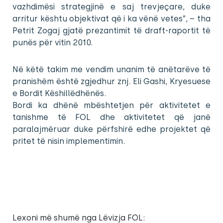
vazhdimësi strategjinë e saj trevjeçare, duke
arritur kështu objektivat që i ka vënë vetes”, – tha
Petrit Zogaj gjatë prezantimit të draft-raportit të
punës për vitin 2010.
Në këtë takim me vendim unanim të anëtarëve të
pranishëm është zgjedhur znj. Eli Gashi, Kryesuese
e Bordit Këshillëdhënës.
Bordi ka dhënë mbështetjen për aktivitetet e
tanishme të FOL dhe aktivitetet që janë
paralajmëruar duke përfshirë edhe projektet që
pritet të nisin implementimin.
Lexoni më shumë nga Lëvizja FOL: