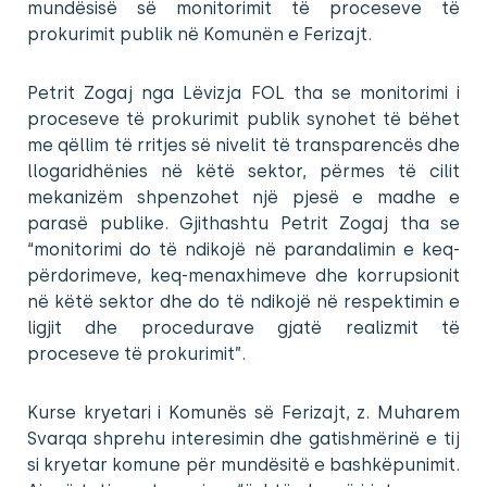
mundësisë së monitorimit të proceseve të
prokurimit publik në Komunën e Ferizajt.
Petrit Zogaj nga Lëvizja FOL tha se monitorimi i
proceseve të prokurimit publik synohet të bëhet
me qëllim të rritjes së nivelit të transparencës dhe
llogaridhënies në këtë sektor, përmes të cilit
mekanizëm shpenzohet një pjesë e madhe e
parasë publike. Gjithashtu Petrit Zogaj tha se
“monitorimi do të ndikojë në parandalimin e keq-
përdorimeve, keq-menaxhimeve dhe korrupsionit
në këtë sektor dhe do të ndikojë në respektimin e
ligjit dhe procedurave gjatë realizmit të
proceseve të prokurimit”.
Kurse kryetari i Komunës së Ferizajt, z. Muharem
Svarqa shprehu interesimin dhe gatishmërinë e tij
si kryetar komune për mundësitë e bashkëpunimit.