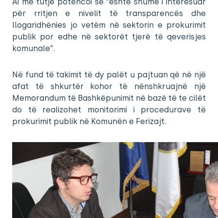
Ai më tutje potencoi se “është shumë i interesuar
për rritjen e nivelit të transparencës dhe
llogaridhënies jo vetëm në sektorin e prokurimit
publik por edhe në sektorët tjerë të qeverisjes
komunale”.
Në fund të takimit të dy palët u pajtuan që në një
afat të shkurtër kohor të nënshkruajnë një
Memorandum të Bashkëpunimit në bazë të te cilët
do të realizohet monitorimi i procedurave të
prokurimit publik në Komunën e Ferizajt.