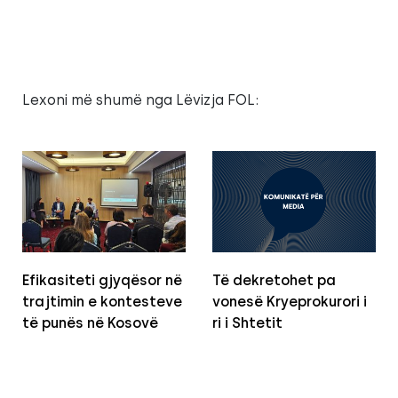
Lexoni më shumë nga Lëvizja FOL:
Efikasiteti gjyqësor në
Të dekretohet pa
trajtimin e kontesteve
vonesë Kryeprokurori i
të punës në Kosovë
ri i Shtetit