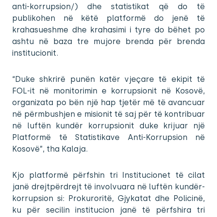
anti-korrupsion/) dhe statistikat që do të
publikohen në këtë platformë do jenë të
krahasueshme dhe krahasimi i tyre do bëhet po
ashtu në baza tre mujore brenda për brenda
institucionit.
“Duke shkrirë punën katër vjeçare të ekipit të
FOL-it në monitorimin e korrupsionit në Kosovë,
organizata po bën një hap tjetër më të avancuar
në përmbushjen e misionit të saj për të kontribuar
në luftën kundër korrupsionit duke krijuar një
Platformë të Statistikave Anti-Korrupsion në
Kosovë”, tha Kalaja.
Kjo platformë përfshin tri Institucionet të cilat
janë drejtpërdrejt të involvuara në luftën kundër-
korrupsion si: Prokuroritë, Gjykatat dhe Policinë,
ku për secilin institucion janë të përfshira tri