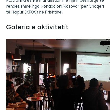
Platforma është mundësuar me një mbështetje të
rëndësishme nga Fondacioni Kosovar për Shoqëri
të Hapur (KFOS) në Prishtinë.
Galeria e aktivitetit