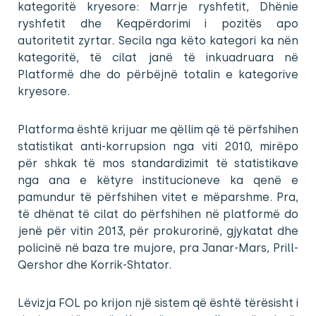
kategoritë kryesore: Marrje ryshfetit, Dhënie
ryshfetit dhe Keqpërdorimi i pozitës apo
autoritetit zyrtar. Secila nga këto kategori ka nën
kategoritë, të cilat janë të inkuadruara në
Platformë dhe do përbëjnë totalin e kategorive
kryesore.
Platforma është krijuar me qëllim që të përfshihen
statistikat anti-korrupsion nga viti 2010, mirëpo
për shkak të mos standardizimit të statistikave
nga ana e këtyre institucioneve ka qenë e
pamundur të përfshihen vitet e mëparshme. Pra,
të dhënat të cilat do përfshihen në platformë do
jenë për vitin 2013, për prokurorinë, gjykatat dhe
policinë në baza tre mujore, pra Janar-Mars, Prill-
Qershor dhe Korrik-Shtator.
Lëvizja FOL po krijon një sistem që është tërësisht i