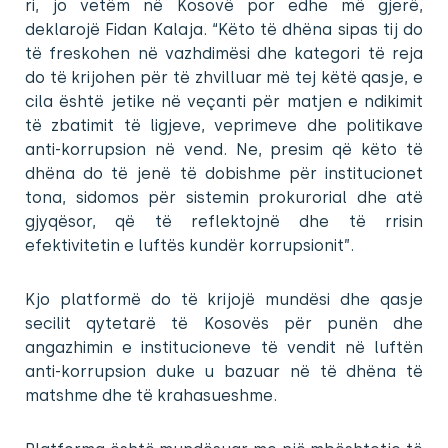
ri, jo vetëm në Kosovë por edhe më gjerë,
deklarojë Fidan Kalaja. “Këto të dhëna sipas tij do
të freskohen në vazhdimësi dhe kategori të reja
do të krijohen për të zhvilluar më tej këtë qasje, e
cila është jetike në veçanti për matjen e ndikimit
të zbatimit të ligjeve, veprimeve dhe politikave
anti-korrupsion në vend. Ne, presim që këto të
dhëna do të jenë të dobishme për institucionet
tona, sidomos për sistemin prokurorial dhe atë
gjyqësor, që të reflektojnë dhe të rrisin
efektivitetin e luftës kundër korrupsionit”.
Kjo platformë do të krijojë mundësi dhe qasje
secilit qytetarë të Kosovës për punën dhe
angazhimin e institucioneve të vendit në luftën
anti-korrupsion duke u bazuar në të dhëna të
matshme dhe të krahasueshme.