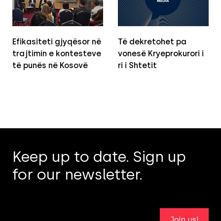
Efikasiteti gjyqësor në
Të dekretohet pa
trajtimin e kontesteve
vonesë Kryeprokurori i
të punës në Kosovë
ri i Shtetit
Keep up to date. Sign up
for our newsletter.
Join us!