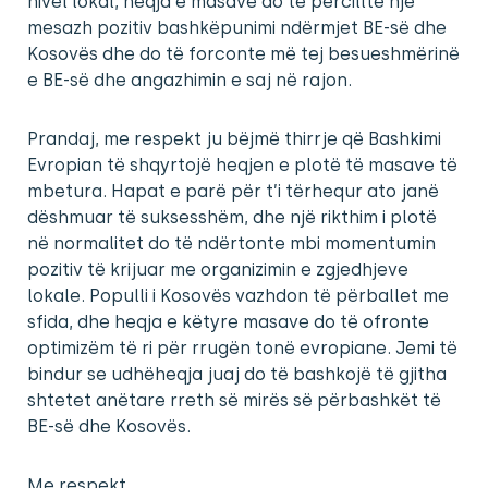
nivel lokal, heqja e masave do të përcillte një
mesazh pozitiv bashkëpunimi ndërmjet BE-së dhe
Kosovës dhe do të forconte më tej besueshmërinë
e BE-së dhe angazhimin e saj në rajon.
Prandaj, me respekt ju bëjmë thirrje që Bashkimi
Evropian të shqyrtojë heqjen e plotë të masave të
mbetura. Hapat e parë për t’i tërhequr ato janë
dëshmuar të suksesshëm, dhe një rikthim i plotë
në normalitet do të ndërtonte mbi momentumin
pozitiv të krijuar me organizimin e zgjedhjeve
lokale. Populli i Kosovës vazhdon të përballet me
sfida, dhe heqja e këtyre masave do të ofronte
optimizëm të ri për rrugën tonë evropiane. Jemi të
bindur se udhëheqja juaj do të bashkojë të gjitha
shtetet anëtare rreth së mirës së përbashkët të
BE-së dhe Kosovës.
Me respekt,