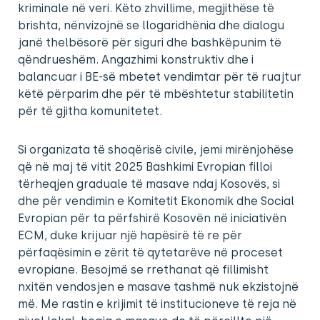
kriminale në veri. Këto zhvillime, megjithëse të
brishta, nënvizojnë se llogaridhënia dhe dialogu
janë thelbësorë për siguri dhe bashkëpunim të
qëndrueshëm. Angazhimi konstruktiv dhe i
balancuar i BE-së mbetet vendimtar për të ruajtur
këtë përparim dhe për të mbështetur stabilitetin
për të gjitha komunitetet.
Si organizata të shoqërisë civile, jemi mirënjohëse
që në maj të vitit 2025 Bashkimi Evropian filloi
tërheqjen graduale të masave ndaj Kosovës, si
dhe për vendimin e Komitetit Ekonomik dhe Social
Evropian për ta përfshirë Kosovën në iniciativën
ECM, duke krijuar një hapësirë të re për
përfaqësimin e zërit të qytetarëve në proceset
evropiane. Besojmë se rrethanat që fillimisht
nxitën vendosjen e masave tashmë nuk ekzistojnë
më. Me rastin e krijimit të institucioneve të reja në