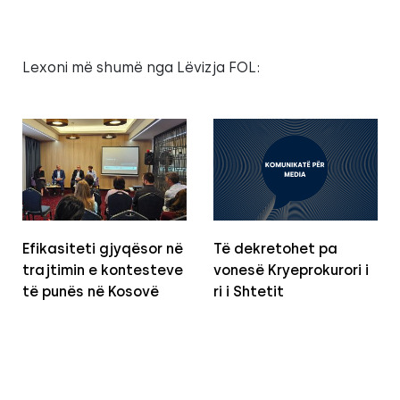
Lexoni më shumë nga Lëvizja FOL:
Efikasiteti gjyqësor në
Të dekretohet pa
trajtimin e kontesteve
vonesë Kryeprokurori i
të punës në Kosovë
ri i Shtetit