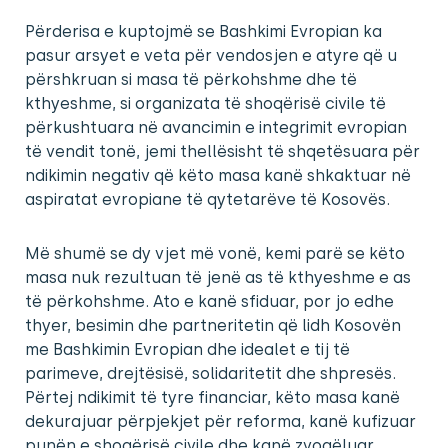
Përderisa e kuptojmë se Bashkimi Evropian ka
pasur arsyet e veta për vendosjen e atyre që u
përshkruan si masa të përkohshme dhe të
kthyeshme, si organizata të shoqërisë civile të
përkushtuara në avancimin e integrimit evropian
të vendit tonë, jemi thellësisht të shqetësuara për
ndikimin negativ që këto masa kanë shkaktuar në
aspiratat evropiane të qytetarëve të Kosovës.
Më shumë se dy vjet më vonë, kemi parë se këto
masa nuk rezultuan të jenë as të kthyeshme e as
të përkohshme. Ato e kanë sfiduar, por jo edhe
thyer, besimin dhe partneritetin që lidh Kosovën
me Bashkimin Evropian dhe idealet e tij të
parimeve, drejtësisë, solidaritetit dhe shpresës.
Përtej ndikimit të tyre financiar, këto masa kanë
dekurajuar përpjekjet për reforma, kanë kufizuar
punën e shoqërisë civile dhe kanë zvogëluar