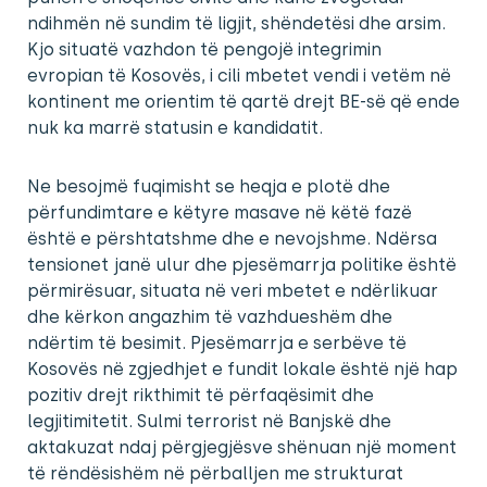
ndihmën në sundim të ligjit, shëndetësi dhe arsim.
Kjo situatë vazhdon të pengojë integrimin
evropian të Kosovës, i cili mbetet vendi i vetëm në
kontinent me orientim të qartë drejt BE-së që ende
nuk ka marrë statusin e kandidatit.
Ne besojmë fuqimisht se heqja e plotë dhe
përfundimtare e këtyre masave në këtë fazë
është e përshtatshme dhe e nevojshme. Ndërsa
tensionet janë ulur dhe pjesëmarrja politike është
përmirësuar, situata në veri mbetet e ndërlikuar
dhe kërkon angazhim të vazhdueshëm dhe
ndërtim të besimit. Pjesëmarrja e serbëve të
Kosovës në zgjedhjet e fundit lokale është një hap
pozitiv drejt rikthimit të përfaqësimit dhe
legjitimitetit. Sulmi terrorist në Banjskë dhe
aktakuzat ndaj përgjegjësve shënuan një moment
të rëndësishëm në përballjen me strukturat