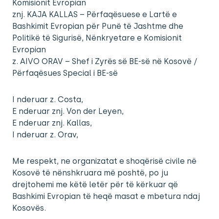
Komisionit Evropian
znj. KAJA KALLAS – Përfaqësuese e Lartë e
Bashkimit Evropian për Punë të Jashtme dhe
Politikë të Sigurisë, Nënkryetare e Komisionit
Evropian
z. AIVO ORAV – Shef i Zyrës së BE-së në Kosovë /
Përfaqësues Special i BE-së
I nderuar z. Costa,
E nderuar znj. Von der Leyen,
E nderuar znj. Kallas,
I nderuar z. Orav,
Me respekt, ne organizatat e shoqërisë civile në
Kosovë të nënshkruara më poshtë, po ju
drejtohemi me këtë letër për të kërkuar që
Bashkimi Evropian të heqë masat e mbetura ndaj
Kosovës.