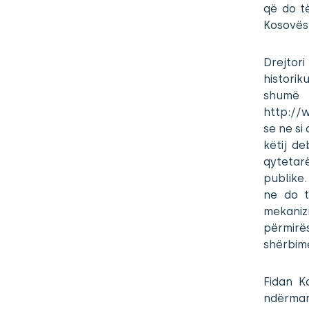
që do t
Kosovës
Drejtori
historik
shumë
http://
se ne si
këtij d
qytetar
publike.
ne do t
mekani
përmirë
shërbime
Fidan K
ndërmar