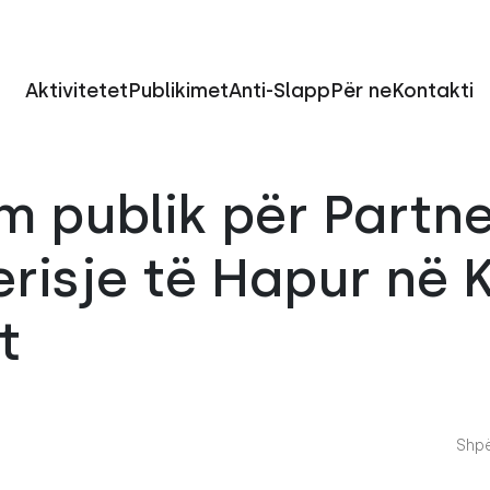
Aktivitetet
Publikimet
Anti-Slapp
Për ne
Kontakti
m publik për Partne
erisje të Hapur në
t
Shpë