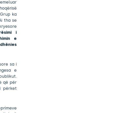
themeluar
hoqërisë
i Grup ka
Ai tha se
 kryesore
rësimi i
xhimin e
idhënies
sore sa i
ungesa e
publikut.
ë që për
i përket
eprimeve