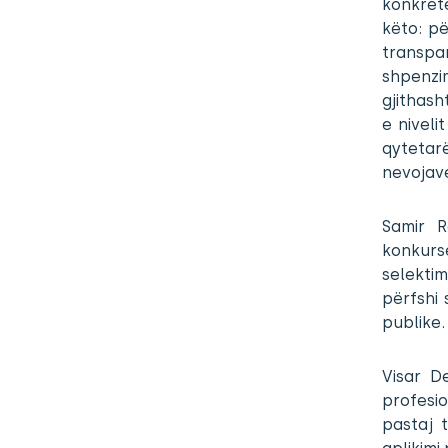
konkret
këto: pë
transpa
shpenzi
gjithash
e niveli
qytetar
nevojav
Samir R
konkurs
selekti
përfshi 
publike.
Visar D
profesi
pastaj 