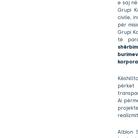
e saj në
Grupi K
civile, 
për misi
Grupi Ko
të par
shërbim
burime
korpora
Këshillt
përket 
transpar
Ai përm
projekt
realizmi
Albion 