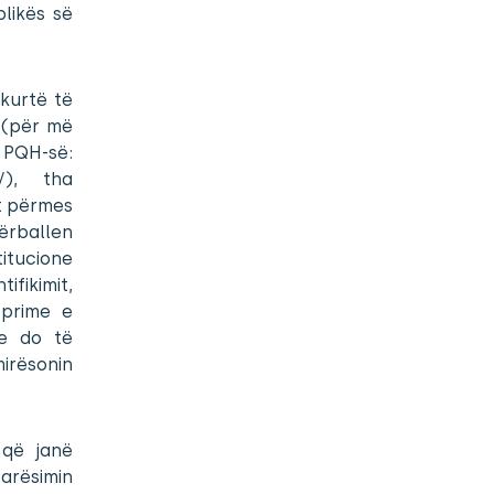
likës së
hkurtë të
H (për më
QH-së:
n/), tha
ot përmes
ërballen
itucione
ifikimit,
eprime e
e do të
irësonin
 që janë
arësimin