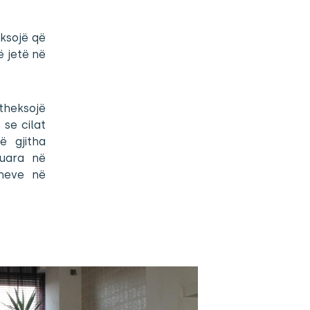
eksojë që
ë jetë në
 theksojë
 se cilat
 gjitha
kuara në
oneve në