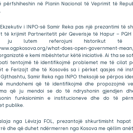
ë përfshiheshin në Planin Nacional të Veprimit të Repub
.
 Ekzekutiv i INPO-së Samir Reka pas një prezantimi të s
ut të krijimit Partneritetit për Qeverisje të Hapur – PQ
 ju lutem referojuni historikut të P
www.ogpkosova.org/what-does-open-government-mea
 organizatë e kemi mbështetur këtë iniciativë. Ai tha se s
ebati tentojmë të identifikojmë problemet me të cilat p
ët e Ferizajt dhe të Kosovës sa i përket qasjes në inst
 Gjithashtu, Samir Reka nga INPO theksojë se përpos ident
ë mundohemi që të identifikojmë dhe propozojmë v
zma që ju mendoi se do të ndryshonin gjendjen dh
sonin funksionimin e institucioneve dhe do të përm
t publike.
alaja nga Lëvizja FOL, prezantojë shkurtimisht hapat
rë dhe që duhet ndërmerren nga Kosova me qëllim anët