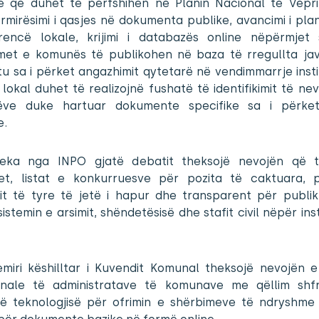
e që duhet të përfshihen në Planin Nacional të Vepri
rmirësimi i qasjes në dokumenta publike, avancimi i pl
rencë lokale, krijimi i databazës online nëpërmjet 
met e komunës të publikohen në baza të rregullta ja
tu sa i përket angazhimit qytetarë në vendimmarrje inst
t lokal duhet të realizojnë fushatë të identifikimit të ne
ëve duke hartuar dokumente specifike sa i përke
e.
eka nga INPO gjatë debatit theksojë nevojën që t
et, listat e konkurruesve për pozita të caktuara, p
mit të tyre të jetë i hapur dhe transparent për publi
sistemin e arsimit, shëndetësisë dhe stafit civil nëpër ins
emiri këshilltar i Kuvendit Komunal theksojë nevojën e 
onale të administratave të komunave me qëllim shfr
të teknologjisë për ofrimin e shërbimeve të ndryshme 