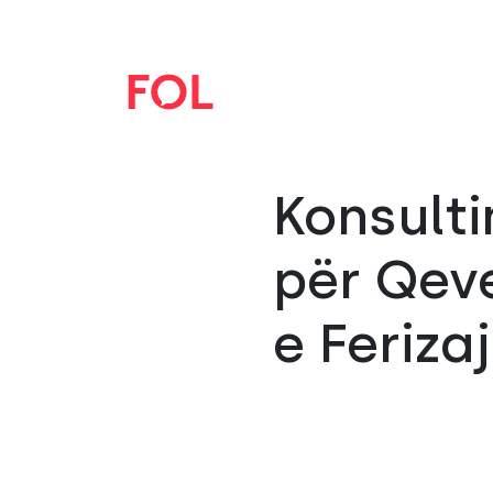
Konsulti
për Qev
e Ferizaj