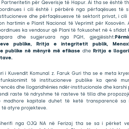
 Partneritetin për Qeverisje të Hapur. Ai tha se është 
oordinues i cili është i përbërë nga përfaqësues të s
institucioneve dhe përfaqësuesve të sektorit privat, i cil
on hartimin e Planit Nacional të Veprimit për Kosovën. 
ordinues ka vendosur që Plani të fokusohet në 4 sfidat
apara dhe sugjeruara nga PQH, gjegjësisht:
Përmi
eve publike, Rritja e integritetit publik, Mena
ve publike në mënyrë më efikase
dhe
Rritja e llogar
tave.
ari i Kuvendit Komunal z. Faruk Guri tha se e meta krye
funksionimit të institucioneve publike ka qenë m
encës dhe llogaridhënies ndër-institucionale dhe karshi 
endi raste të ndryshme të rasteve të tilla dhe propozoj
e madhore kapitale duhet të ketë transparencë sa 
t të atyre projekteve.
Sherifi nga OJQ NA në Ferizaj tha se sa i përket v