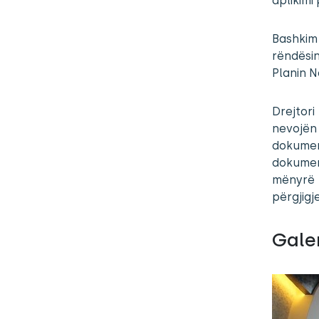
aplikimi
Bashkim 
rëndësin
Planin N
Drejtori
nevojën 
dokume
dokumen
mënyrë 
përgjigj
Galer