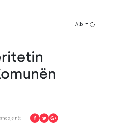
Alb
ritetin
 Komunën
rndaje në: