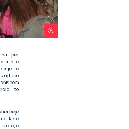
ivën për
ësimin e
risje të
izajt me
pranishëm
nale, të
shërbejë
a në këtë
nkrete, e