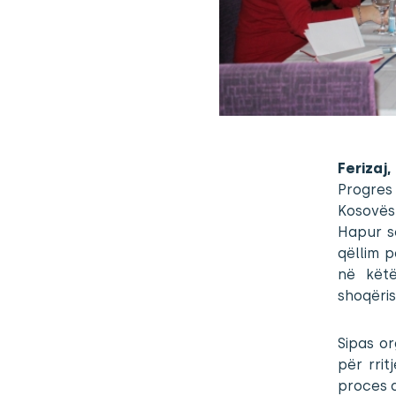
Ferizaj
Progres
Kosovës
Hapur s
qëllim p
në këtë
shoqëris
Sipas o
për rrit
proces d