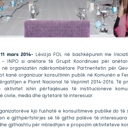
, 11 mars 2014-
Lëvizja FOL në bashkëpunim me Iniciat
 – INPO si anëtare të Grupit Koordinues për anëtar
 në organizatën ndërkombëtare Partneritetin për Qeve
ot kanë organizuar konsultimin publik në Komunën e Fer
ërgatitjen e Planit Nacional të Veprimit 2014-2016. Të 
 aktivitet ishin përfaqësues të institucioneve komu
ë civile, media dhe qytetarë të interesuar.
rganizatorëve kjo fushatë e konsultimeve publike do të 
jen e gjithpërfshirjes së të gjitha palëve të interesuar
he gjithashtu për mbledhjen e propozim aktiviteteve ko