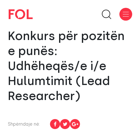
Konkurs për pozitën
e punës:
Udhëheqës/e i/e
Hulumtimit (Lead
Researcher)
Shpërndaje në: