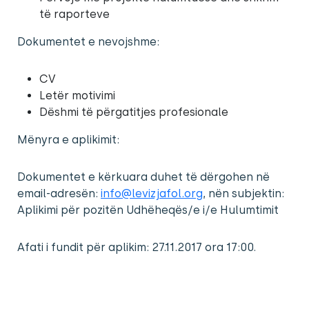
të raporteve
Dokumentet e nevojshme:
CV
Letër motivimi
Dëshmi të përgatitjes profesionale
Mënyra e aplikimit:
Dokumentet e kërkuara duhet të dërgohen në
email-adresën:
info@levizjafol.org
, nën subjektin:
Aplikimi për pozitën Udhëheqës/e i/e Hulumtimit
Afati i fundit për aplikim: 27.11.2017 ora 17:00.