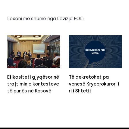
Lexoni më shumë nga Lëvizja FOL:
Efikasiteti gjyqësor në
Të dekretohet pa
trajtimin e kontesteve
vonesë Kryeprokurori i
të punës në Kosovë
ri i Shtetit