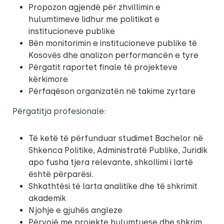
Propozon agjendë për zhvillimin e
hulumtimeve lidhur me politikat e
institucioneve publike
Bën monitorimin e institucioneve publike të
Kosovës dhe analizon performancën e tyre
Përgatit raportet finale të projekteve
kërkimore
Përfaqëson organizatën në takime zyrtare
Përgatitja profesionale:
Të ketë të përfunduar studimet Bachelor në
Shkenca Politike, Administratë Publike, Juridik
apo fusha tjera relevante, shkollimi i lartë
është përparësi.
Shkathtësi të larta analitike dhe të shkrimit
akademik
Njohje e gjuhës angleze
Përvojë me projekte hulumtuese dhe shkrim