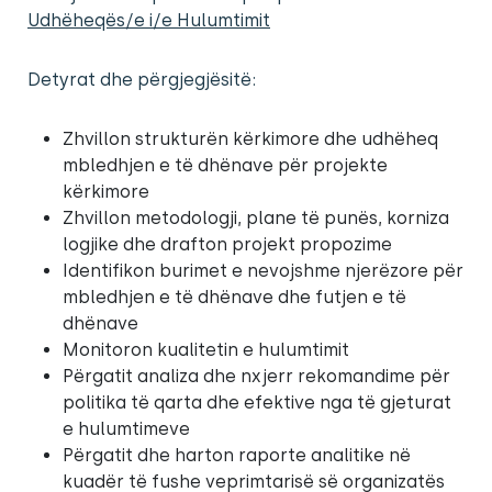
Udhëheqës/e i/e Hulumtimit
Detyrat dhe përgjegjësitë:
Zhvillon strukturën kërkimore dhe udhëheq
mbledhjen e të dhënave për projekte
kërkimore
Zhvillon metodologji, plane të punës, korniza
logjike dhe drafton projekt propozime
Identifikon burimet e nevojshme njerëzore për
mbledhjen e të dhënave dhe futjen e të
dhënave
Monitoron kualitetin e hulumtimit
Përgatit analiza dhe nxjerr rekomandime për
politika të qarta dhe efektive nga të gjeturat
e hulumtimeve
Përgatit dhe harton raporte analitike në
kuadër të fushe veprimtarisë së organizatës