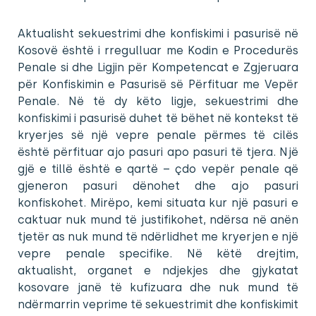
Aktualisht sekuestrimi dhe konfiskimi i pasurisë në
Kosovë është i rregulluar me Kodin e Procedurës
Penale si dhe Ligjin për Kompetencat e Zgjeruara
për Konfiskimin e Pasurisë së Përfituar me Vepër
Penale. Në të dy këto ligje, sekuestrimi dhe
konfiskimi i pasurisë duhet të bëhet në kontekst të
kryerjes së një vepre penale përmes të cilës
është përfituar ajo pasuri apo pasuri të tjera. Një
gjë e tillë është e qartë – çdo vepër penale që
gjeneron pasuri dënohet dhe ajo pasuri
konfiskohet. Mirëpo, kemi situata kur një pasuri e
caktuar nuk mund të justifikohet, ndërsa në anën
tjetër as nuk mund të ndërlidhet me kryerjen e një
vepre penale specifike. Në këtë drejtim,
aktualisht, organet e ndjekjes dhe gjykatat
kosovare janë të kufizuara dhe nuk mund të
ndërmarrin veprime të sekuestrimit dhe konfiskimit