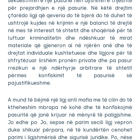
sekuestrimin e një pasurie nën dyshimin e thjeshtë
për prejardhjen e një pasurie. Në këtë drejtim
çfarëdo ligji që qeveria do të bjerë do të duhet të
ushtrojë kujdes në krijimin e një balanci të drejtë
në mes të interesit të shtetit dhe shoqërisë për të
luftuar kriminalitetin dhe ndëshkuar të mirat
materiale që gjeneron ai në njërën anë dhe të
drejtat individuale kushtetuese dhe ligjore për të
shfrytëzuar lirshëm pronën private dhe pa pasur
rrezikun e një ndërhyrje arbitrare të shtetit
përmes konfiskimit të pasurisë së
pajustifikueshme.
A mund të bëjmë një ligj anti mafia me të cilin do të
ktheheshim mbrapa në kohë dhe të konfiskojmë
pasuritë që janë krijuar në mënyrë të paligjshme.
Jo edhe po. Jo, sepse në parim secili ligj vepron
duke shikuar përpara, në të kundërtën cenohet
parimi i ligjshmërisë dhe sigurisë juridike. Po, nëse