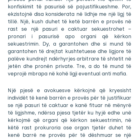
konfiskimit të pasurisë së pajustifikueshme. Por,
ekzistojnë disa konsiderata në lidhje me një ligj të
tillë. Një, kush duhet të ketë barrën e provës në
rast se një pasuri e caktuar sekuestrohet –
pronari i pasurisë apo organi që kërkon
sekuestrimin. Dy, a garantohen dhe si mund të
garantohen të drejtat kushtetuese dhe ligjore të
palëve kundrejt ndërhyrjes arbitrare të shtetit në
jetën dhe pronën private. Tre, a do të mund të
veprojë mbrapa në kohë ligji eventual anti mafia.
Një pjesë e avokuesve kërkojnë që kryesisht
individët të kenë barrën e provës për të justifikuar
se një pasuri të caktuar e kanë fituar në mënyrë
të ligjshme, ndërsa pjesa tjetër ku hyjë edhe unë
kërkojmë që organi që kërkon sekuestrimin, në
këtë rast prokuroria ose organ tjetër duhet të
kenë barrë ne provës për të dëshmuar se një