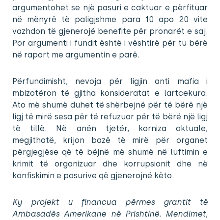
argumentohet se një pasuri e caktuar e përfituar
në mënyrë të paligjshme para 10 apo 20 vite
vazhdon të gjenerojë benefite për pronarët e saj.
Por argumenti i fundit është i vështirë për tu bërë
në raport me argumentin e parë.
Përfundimisht, nevoja për ligjin anti mafia i
mbizotëron të gjitha konsideratat e lartcekura.
Ato më shumë duhet të shërbejnë për të bërë një
ligj të mirë sesa për të refuzuar për të bërë një ligj
të tillë. Në anën tjetër, korniza aktuale,
megjithatë, krijon bazë të mirë për organet
përgjegjëse që të bëjnë më shumë në luftimin e
krimit të organizuar dhe korrupsionit dhe në
konfiskimin e pasurive që gjenerojnë këto.
Ky projekt u financua përmes grantit të
Ambasadës Amerikane në Prishtinë. Mendimet,