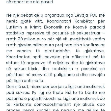
në raport me ato pasuri.
Në një debat që u organizua nga Lëvizja FOL më
herët gjatë vitit, Koordinatori Kombëtar për
Luftimin e Krimit Ekonomik në Kosovë paraqiti
statistika impresive të pasurisë së sekuestruar –
rreth 30 milion euro për një vit, megjithatë vetëm
rreth gjysëm milion euro prej tyre ishin konfirmuar
me vendim të plotfuqishëm të gjykatave.
Koordinatori ngriti nevojën për efikasitet më të
shtuar të organeve të ndjekjes dhe të gjykatave
në sekuestrimin dhe konfiskimin e pasurisë së
përfituar në mënyrë të paligjshme si dhe nevojën
për ligjin anti mafia.
Deri më sot, nisma për bërjen e ligjit anti mafia nuk
pati sukses. Ky ligj në thelb kishte të bënte me
pasurinë e pajustifikueshme. Ligji anti mafia nuk do
të kërkonte domosdoshmërisht një akuzë apo
proces penal kundër një personi me qëllim të