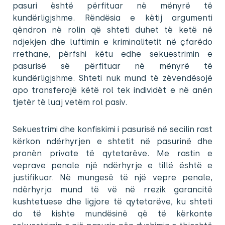
pasuri është përfituar në mënyrë të
kundërligjshme. Rëndësia e këtij argumenti
qëndron në rolin që shteti duhet të ketë në
ndjekjen dhe luftimin e kriminalitetit në çfarëdo
rrethane, përfshi këtu edhe sekuestrimin e
pasurisë së përfituar në mënyrë të
kundërligjshme. Shteti nuk mund të zëvendësojë
apo transferojë këtë rol tek individët e në anën
tjetër të luaj vetëm rol pasiv.
Sekuestrimi dhe konfiskimi i pasurisë në secilin rast
kërkon ndërhyrjen e shtetit në pasurinë dhe
pronën private të qytetarëve. Me rastin e
veprave penale një ndërhyrje e tillë është e
justifikuar. Në mungesë të një vepre penale,
ndërhyrja mund të vë në rrezik garancitë
kushtetuese dhe ligjore të qytetarëve, ku shteti
do të kishte mundësinë që të kërkonte