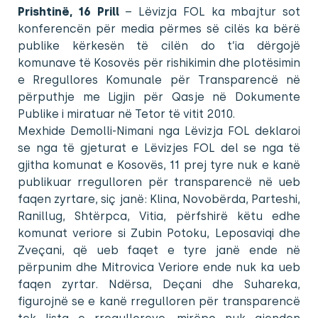
Prishtinë, 16 Prill
– Lëvizja FOL ka mbajtur sot
konferencën për media përmes së cilës ka bërë
publike kërkesën të cilën do t’ia dërgojë
komunave të Kosovës për rishikimin dhe plotësimin
e Rregullores Komunale për Transparencë në
përputhje me Ligjin për Qasje në Dokumente
Publike i miratuar në Tetor të vitit 2010.
Mexhide Demolli-Nimani nga Lëvizja FOL deklaroi
se nga të gjeturat e Lëvizjes FOL del se nga të
gjitha komunat e Kosovës, 11 prej tyre nuk e kanë
publikuar rregulloren për transparencë në ueb
faqen zyrtare, siç janë: Klina, Novobërda, Parteshi,
Ranillug, Shtërpca, Vitia, përfshirë këtu edhe
komunat veriore si Zubin Potoku, Leposaviqi dhe
Zveçani, që ueb faqet e tyre janë ende në
përpunim dhe Mitrovica Veriore ende nuk ka ueb
faqen zyrtar. Ndërsa, Deçani dhe Suhareka,
figurojnë se e kanë rregulloren për transparencë