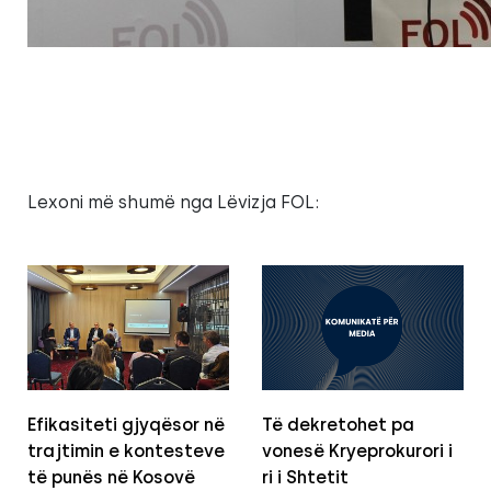
Lexoni më shumë nga Lëvizja FOL:
Efikasiteti gjyqësor në
Të dekretohet pa
trajtimin e kontesteve
vonesë Kryeprokurori i
të punës në Kosovë
ri i Shtetit