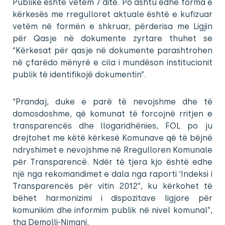
Publike është vetëm 7 ditë. Po ashtu edhe forma e
kërkesës me rregulloret aktuale është e kufizuar
vetëm në formën e shkruar, përderisa me Ligjin
për Qasje në dokumente zyrtare thuhet se
“Kërkesat për qasje në dokumente parashtrohen
në çfarëdo mënyrë e cila i mundëson institucionit
publik të identifikojë dokumentin”.
“Prandaj, duke e parë të nevojshme dhe të
domosdoshme, që komunat të forcojnë rritjen e
transparencës dhe llogaridhënies, FOL po ju
drejtohet me këtë kërkesë Komunave që të bëjnë
ndryshimet e nevojshme në Rregulloren Komunale
për Transparencë. Ndër të tjera kjo është edhe
një nga rekomandimet e dala nga raporti ‘Indeksi i
Transparencës për vitin 2012”, ku kërkohet të
bëhet harmonizimi i dispozitave ligjore për
komunikim dhe informim publik në nivel komunal”,
tha Demolli-Nimani.