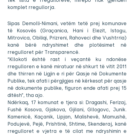
tek lista e rregulloreve, mirëpo nuk gjenden
komplet rregullorja.
Sipas Demolli-Nimani, vetëm tetë prej komunave
të Kosovës (Graçanica, Hani i Elezit, Istogu,
Mitrovica, Obiliqi, Prizreni, Rahoveci dhe Vushtrria)
kanë bërë ndryshimet dhe plotësimet në
rregulloret për Transparencë.
“Kllokoti është rast i veçantë ku ndonëse
rregulloren e kanë miratuar në shkurt të vitit 2011
dhe thirren në Ligjin e ri për Qasje në Dokumente
Publike, tek afati i përgjigjes në kërkesat për qasje
në dokumente publike, figuron ende afati prej 15
ditësh”, tha ajo.
Ndërkaq, 17 komunat e tjera si: Dragashi, Ferizaj,
Fushë Kosova, Gjakova, Gjilani, Gllogovc, Junik.
Kamenicë, Kaçanik, Lipjan, Malishevë, Mamushë,
Podujevë, Pejë, Prishtinë, Shtime, Skenderaj, kanë
rregulloret e vjetra e të cilat me ndryshimin e