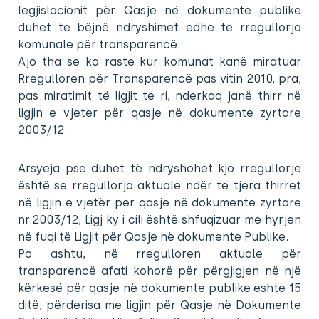
legjislacionit për Qasje në dokumente publike
duhet të bëjnë ndryshimet edhe te rregullorja
komunale për transparencë.
Ajo tha se ka raste kur komunat kanë miratuar
Rregulloren për Transparencë pas vitin 2010, pra,
pas miratimit të ligjit të ri, ndërkaq janë thirr në
ligjin e vjetër për qasje në dokumente zyrtare
2003/12.
Arsyeja pse duhet të ndryshohet kjo rregullorje
është se rregullorja aktuale ndër të tjera thirret
në ligjin e vjetër për qasje në dokumente zyrtare
nr.2003/12, Ligj ky i cili është shfuqizuar me hyrjen
në fuqi të Ligjit për Qasje në dokumente Publike.
Po ashtu, në rregulloren aktuale për
transparencë afati kohorë për përgjigjen në një
kërkesë për qasje në dokumente publike është 15
ditë, përderisa me ligjin për Qasje në Dokumente