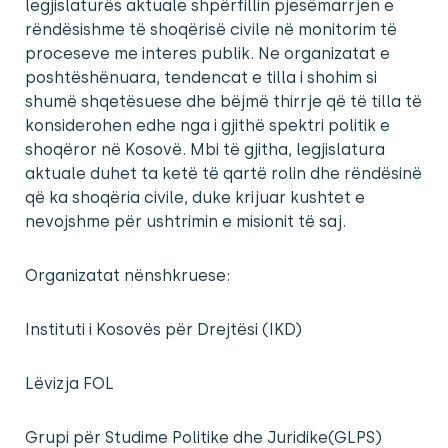
legjislaturës aktuale shpërfillin pjesëmarrjen e
rëndësishme të shoqërisë civile në monitorim të
proceseve me interes publik. Ne organizatat e
poshtëshënuara, tendencat e tilla i shohim si
shumë shqetësuese dhe bëjmë thirrje që të tilla të
konsiderohen edhe nga i gjithë spektri politik e
shoqëror në Kosovë. Mbi të gjitha, legjislatura
aktuale duhet ta ketë të qartë rolin dhe rëndësinë
që ka shoqëria civile, duke krijuar kushtet e
nevojshme për ushtrimin e misionit të saj.
Organizatat nënshkruese:
Instituti i Kosovës për Drejtësi (IKD)
Lëvizja FOL
Grupi për Studime Politike dhe Juridike(GLPS)