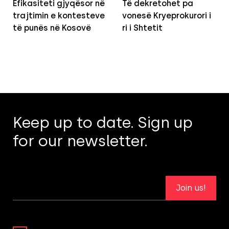
Efikasiteti gjyqësor në
Të dekretohet pa
trajtimin e kontesteve
vonesë Kryeprokurori i
të punës në Kosovë
ri i Shtetit
Keep up to date. Sign up
for our newsletter.
Join us!