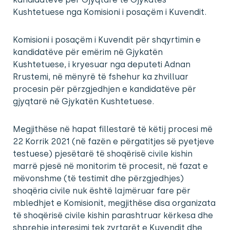
Kushtetuese nga Komisioni i posaçëm i Kuvendit.
Komisioni i posaçëm i Kuvendit për shqyrtimin e
kandidatëve për emërim në Gjykatën
Kushtetuese, i kryesuar nga deputeti Adnan
Rrustemi, në mënyrë të fshehur ka zhvilluar
procesin për përzgjedhjen e kandidatëve për
gjyqtarë në Gjykatën Kushtetuese.
Megjithëse në hapat fillestarë të këtij procesi më
22 Korrik 2021 (në fazën e përgatitjes së pyetjeve
testuese) pjesëtarë të shoqërisë civile kishin
marrë pjesë në monitorim të procesit, në fazat e
mëvonshme (të testimit dhe përzgjedhjes)
shoqëria civile nuk është lajmëruar fare për
mbledhjet e Komisionit, megjithëse disa organizata
të shoqërisë civile kishin parashtruar kërkesa dhe
shprehje interesimi tek zyrtarët e Kuvendit dhe