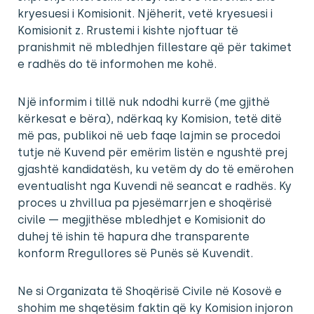
kryesuesi i Komisionit. Njëherit, vetë kryesuesi i
Komisionit z. Rrustemi i kishte njoftuar të
pranishmit në mbledhjen fillestare që për takimet
e radhës do të informohen me kohë.
Një informim i tillë nuk ndodhi kurrë (me gjithë
kërkesat e bëra), ndërkaq ky Komision, tetë ditë
më pas, publikoi në ueb faqe lajmin se procedoi
tutje në Kuvend për emërim listën e ngushtë prej
gjashtë kandidatësh, ku vetëm dy do të emërohen
eventualisht nga Kuvendi në seancat e radhës. Ky
proces u zhvillua pa pjesëmarrjen e shoqërisë
civile — megjithëse mbledhjet e Komisionit do
duhej të ishin të hapura dhe transparente
konform Rregullores së Punës së Kuvendit.
Ne si Organizata të Shoqërisë Civile në Kosovë e
shohim me shqetësim faktin që ky Komision injoron