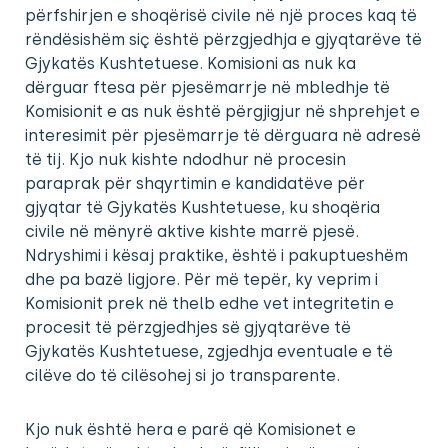
përfshirjen e shoqërisë civile në një proces kaq të
rëndësishëm siç është përzgjedhja e gjyqtarëve të
Gjykatës Kushtetuese. Komisioni as nuk ka
dërguar ftesa për pjesëmarrje në mbledhje të
Komisionit e as nuk është përgjigjur në shprehjet e
interesimit për pjesëmarrje të dërguara në adresë
të tij. Kjo nuk kishte ndodhur në procesin
paraprak për shqyrtimin e kandidatëve për
gjyqtar të Gjykatës Kushtetuese, ku shoqëria
civile në mënyrë aktive kishte marrë pjesë.
Ndryshimi i kësaj praktike, është i pakuptueshëm
dhe pa bazë ligjore. Për më tepër, ky veprim i
Komisionit prek në thelb edhe vet integritetin e
procesit të përzgjedhjes së gjyqtarëve të
Gjykatës Kushtetuese, zgjedhja eventuale e të
cilëve do të cilësohej si jo transparente.
Kjo nuk është hera e parë që Komisionet e