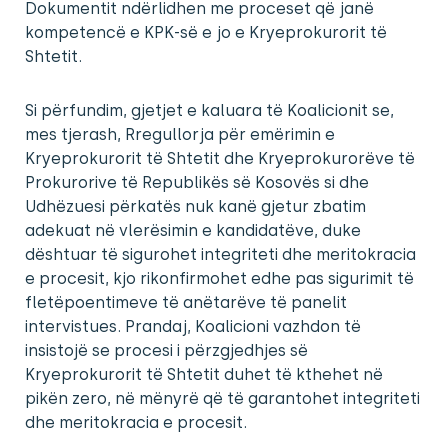
Dokumentit ndërlidhen me proceset që janë
kompetencë e KPK-së e jo e Kryeprokurorit të
Shtetit.
Si përfundim, gjetjet e kaluara të Koalicionit se,
mes tjerash, Rregullorja për emërimin e
Kryeprokurorit të Shtetit dhe Kryeprokurorëve të
Prokurorive të Republikës së Kosovës si dhe
Udhëzuesi përkatës nuk kanë gjetur zbatim
adekuat në vlerësimin e kandidatëve, duke
dështuar të sigurohet integriteti dhe meritokracia
e procesit, kjo rikonfirmohet edhe pas sigurimit të
fletëpoentimeve të anëtarëve të panelit
intervistues. Prandaj, Koalicioni vazhdon të
insistojë se procesi i përzgjedhjes së
Kryeprokurorit të Shtetit duhet të kthehet në
pikën zero, në mënyrë që të garantohet integriteti
dhe meritokracia e procesit.