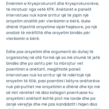
Emërimin e Kryeprokurorit dhe Kryeprokurorëve,
të miratuar nga vetë KPK. Anëtarët e panelit
intervistues nuk kanë arritur që të japin një
arsyetim analitik për vlerësimin e bërë, duke
dhënë thjeshtë arsyetime sipërfaqësore, pa një
analizë të mirëfilltë dhe arsyetim bindës për
vlerësimin e bërë.
Edhe pse arsyetimi dhe argumenti do duhej të
organizohej në atë formë që sa më shumë të jetë
bindës dhe po ashtu për ta mbrojtur vet
poentimin e anëtarit, megjithatë paneli
intervistues nuk ka arritur që të ndërtojë një
arsyetim të tillë, pasi poentimi i këtyre anëtarëve
nuk përputhet me arsyetimin e dhënë dhe kjo më
së miri vërehet në disa kategori poentuese ku
arsyetimi i anëtarit është plot me lavde dhe pa
asnjë vërejtje dhe më pas kandidatit i hiqen disa