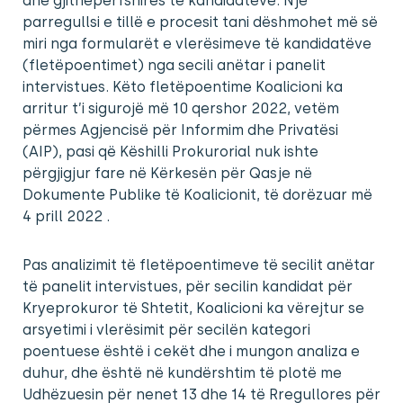
dhe gjithëpërfshirës të kandidatëve. Një
parregullsi e tillë e procesit tani dëshmohet më së
miri nga formularët e vlerësimeve të kandidatëve
(fletëpoentimet) nga secili anëtar i panelit
intervistues. Këto fletëpoentime Koalicioni ka
arritur t’i sigurojë më 10 qershor 2022, vetëm
përmes Agjencisë për Informim dhe Privatësi
(AIP), pasi që Këshilli Prokurorial nuk ishte
përgjigjur fare në Kërkesën për Qasje në
Dokumente Publike të Koalicionit, të dorëzuar më
4 prill 2022 .
Pas analizimit të fletëpoentimeve të secilit anëtar
të panelit intervistues, për secilin kandidat për
Kryeprokuror të Shtetit, Koalicioni ka vërejtur se
arsyetimi i vlerësimit për secilën kategori
poentuese është i cekët dhe i mungon analiza e
duhur, dhe është në kundërshtim të plotë me
Udhëzuesin për nenet 13 dhe 14 të Rregullores për