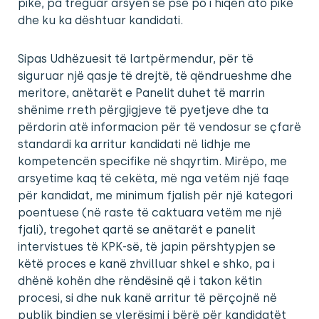
pikë, pa treguar arsyen se pse po i hiqen ato pikë
dhe ku ka dështuar kandidati.
Sipas Udhëzuesit të lartpërmendur, për të
siguruar një qasje të drejtë, të qëndrueshme dhe
meritore, anëtarët e Panelit duhet të marrin
shënime rreth përgjigjeve të pyetjeve dhe ta
përdorin atë informacion për të vendosur se çfarë
standardi ka arritur kandidati në lidhje me
kompetencën specifike në shqyrtim. Mirëpo, me
arsyetime kaq të cekëta, më nga vetëm një faqe
për kandidat, me minimum fjalish për një kategori
poentuese (në raste të caktuara vetëm me një
fjali), tregohet qartë se anëtarët e panelit
intervistues të KPK-së, të japin përshtypjen se
këtë proces e kanë zhvilluar shkel e shko, pa i
dhënë kohën dhe rëndësinë që i takon këtin
procesi, si dhe nuk kanë arritur të përçojnë në
publik bindjen se vlerësimi i bërë për kandidatët