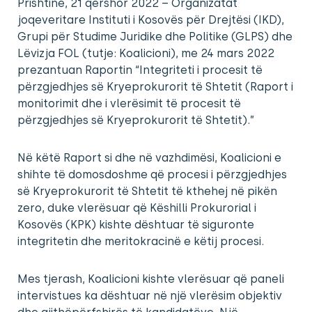
Prishtinë, 21 qershor 2022 – Organizatat
joqeveritare Instituti i Kosovës për Drejtësi (IKD),
Grupi për Studime Juridike dhe Politike (GLPS) dhe
Lëvizja FOL (tutje: Koalicioni), me 24 mars 2022
prezantuan Raportin “Integriteti i procesit të
përzgjedhjes së Kryeprokurorit të Shtetit (Raport i
monitorimit dhe i vlerësimit të procesit të
përzgjedhjes së Kryeprokurorit të Shtetit).”
Në këtë Raport si dhe në vazhdimësi, Koalicioni e
shihte të domosdoshme që procesi i përzgjedhjes
së Kryeprokurorit të Shtetit të kthehej në pikën
zero, duke vlerësuar që Këshilli Prokurorial i
Kosovës (KPK) kishte dështuar të siguronte
integritetin dhe meritokracinë e këtij procesi.
Mes tjerash, Koalicioni kishte vlerësuar që paneli
intervistues ka dështuar në një vlerësim objektiv