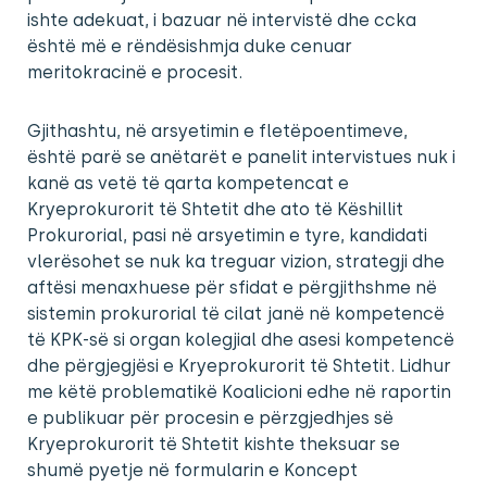
ishte adekuat, i bazuar në intervistë dhe ccka
është më e rëndësishmja duke cenuar
meritokracinë e procesit.
Gjithashtu, në arsyetimin e fletëpoentimeve,
është parë se anëtarët e panelit intervistues nuk i
kanë as vetë të qarta kompetencat e
Kryeprokurorit të Shtetit dhe ato të Këshillit
Prokurorial, pasi në arsyetimin e tyre, kandidati
vlerësohet se nuk ka treguar vizion, strategji dhe
aftësi menaxhuese për sfidat e përgjithshme në
sistemin prokurorial të cilat janë në kompetencë
të KPK-së si organ kolegjial dhe asesi kompetencë
dhe përgjegjësi e Kryeprokurorit të Shtetit. Lidhur
me këtë problematikë Koalicioni edhe në raportin
e publikuar për procesin e përzgjedhjes së
Kryeprokurorit të Shtetit kishte theksuar se
shumë pyetje në formularin e Koncept