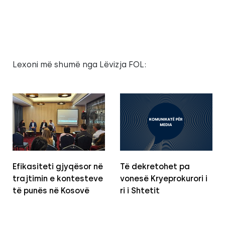
Lexoni më shumë nga Lëvizja FOL:
Efikasiteti gjyqësor në
Të dekretohet pa
trajtimin e kontesteve
vonesë Kryeprokurori i
të punës në Kosovë
ri i Shtetit