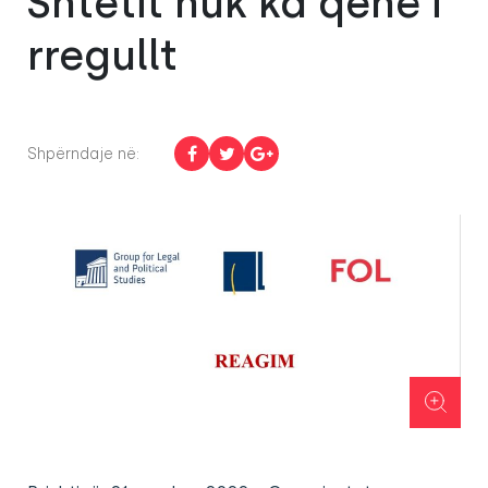
Shtetit nuk ka qenë i
rregullt
Shpërndaje në: