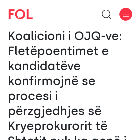
Koalicioni i OJQ-ve:
Fletëpoentimet e
kandidatëve
konfirmojnë se
procesi i
përzgjedhjes së
Kryeprokurorit të