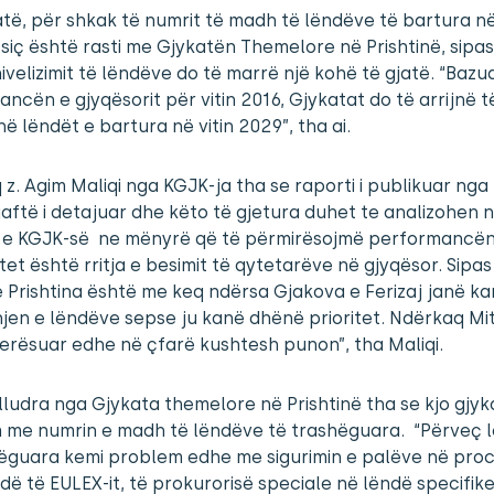
të, për shkak të numrit të madh të lëndëve të bartura në
 siç është rasti me Gjykatën Themelore në Prishtinë, sipas
 nivelizimit të lëndëve do të marrë një kohë të gjatë. “Bazu
ncën e gjyqësorit për vitin 2016, Gjykatat do të arrijnë t
jnë lëndët e bartura në vitin 2029”, tha ai.
z. Agim Maliqi nga KGJK-ja tha se raporti i publikuar nga
aftë i detajuar dhe këto të gjetura duhet te analizohen 
 e KGJK-së ne mënyrë që të përmirësojmë performancën
itet është rritja e besimit të qytetarëve në gjyqësor. Sipas
Prishtina është me keq ndërsa Gjakova e Ferizaj janë k
hjen e lëndëve sepse ju kanë dhënë prioritet. Ndërkaq Mi
erësuar edhe në çfarë kushtesh punon”, tha Maliqi.
lludra nga Gjykata themelore në Prishtinë tha se kjo gjyk
 me numrin e madh të lëndëve të trashëguara. “Përveç 
hëguara kemi problem edhe me sigurimin e palëve në pro
dë të EULEX-it, të prokurorisë speciale në lëndë specifik