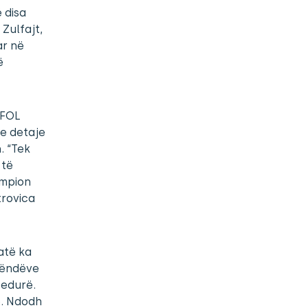
 disa
 Zulfajt,
ar në
ë
 FOL
ne detaje
. “Tek
 të
ampion
trovica
atë ka
lëndëve
cedurë.
e. Ndodh