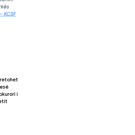
rkës
 – KCSF
retohet
nesë
kurori i
etit