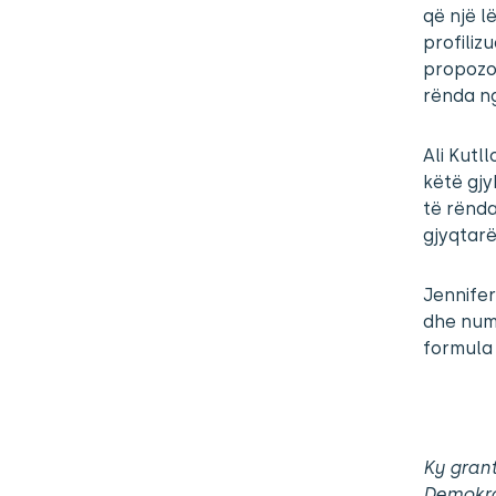
që një l
profiliz
propozoj
rënda ng
Ali Kutl
këtë gj
të rënda
gjyqtarë
Jennifer
dhe numr
formula 
Ky grant
Demokra