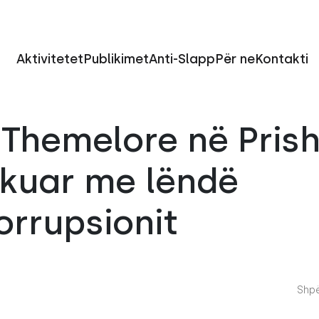
Aktivitetet
Publikimet
Anti-Slapp
Për ne
Kontakti
Themelore në Prish
kuar me lëndë
orrupsionit
Shpë