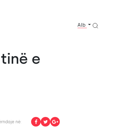
Alb
tinë e
rndaje në: