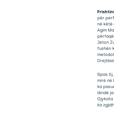
Prishtin
për per
në këtë 
Agim Mal
përfaqës
Jeton Zu
fushën 
metodolo
Drejtësi
Sipas ti
mirë në 
ka pasur
lëndë ja
Gjykata 
ka zgjid