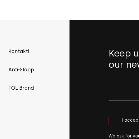
Keep u
Kontakti
our ne
Anti-Slapp
FOL Brand
I accep
We ask for yo