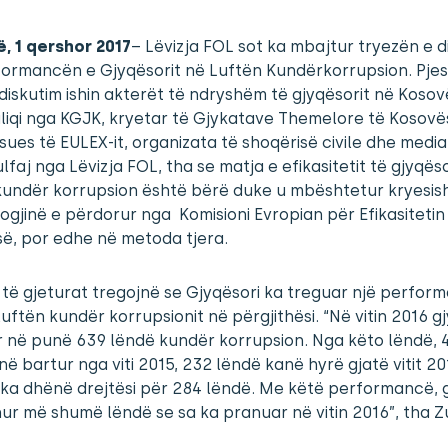
ë, 1 qershor 2017
– Lëvizja FOL sot ka mbajtur tryezën e d
formancën e Gjyqësorit në Luftën Kundërkorrupsion. Pje
diskutim ishin akterët të ndryshëm të gjyqësorit në Kosovë
iqi nga KGJK, kryetar të Gjykatave Themelore të Kosovë
ues të EULEX-it, organizata të shoqërisë civile dhe media
lfaj nga Lëvizja FOL, tha se matja e efikasitetit të gjyqëso
kundër korrupsion është bërë duke u mbështetur kryesis
gjinë e përdorur nga Komisioni Evropian për Efikasitetin
së, por edhe në metoda tjera.
j, të gjeturat tregojnë se Gjyqësori ka treguar një perfor
luftën kundër korrupsionit në përgjithësi. “Në vitin 2016 g
 në punë 639 lëndë kundër korrupsion. Nga këto lëndë, 
në bartur nga viti 2015, 232 lëndë kanë hyrë gjatë vitit 20
ka dhënë drejtësi për 284 lëndë. Me këtë performancë, g
hur më shumë lëndë se sa ka pranuar në vitin 2016”, tha Zu