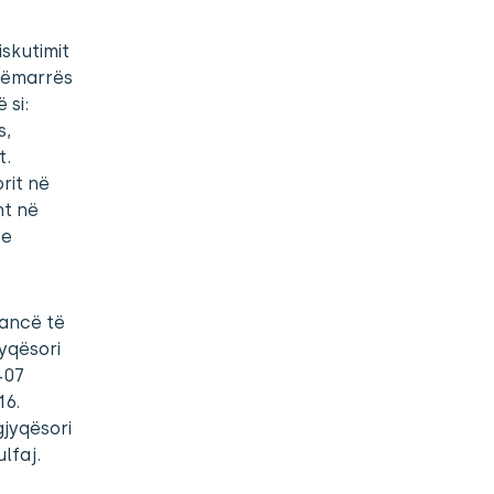
iskutimit
sëmarrës
 si:
s,
t.
rit në
ht në
 e
mancë të
jyqësori
407
16.
jyqësori
lfaj.