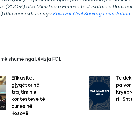
vë (SCO-K) dhe Ministria e Punëve të Jashtme e Danima
) dhe menaxhuar nga
Kosovar Civil Society Foundation
 më shumë nga Lëvizja FOL:
Efikasiteti
Të dek
gjyqësor në
pa vo
trajtimin e
Kryepro
kontesteve të
ri i Sht
punës në
Kosovë