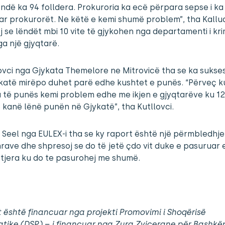
ëndë ka 94 folldera. Prokuroria ka ecë përpara sepse i ka
uar prokurorët. Ne këtë e kemi shumë problem”, tha Kalludra
 se lëndët mbi 10 vite të gjykohen nga departamenti i kr
a një gjyqtarë.
lovci nga Gjykata Themelore ne Mitrovicë tha se ka sukse
ykatë mirëpo duhet parë edhe kushtet e punës. “Përveç 
 të punës kemi problem edhe me ikjen e gjyqtarëve ku 12
 kanë lënë punën në Gjykatë”, tha Kutllovci.
 Seel nga EULEX-i tha se ky raport është një përmbledhje
ave dhe shpresoj se do të jetë çdo vit duke e pasuruar
tjera ku do te pasurohej me shumë.
 është financuar nga projekti Promovimi i Shoqërisë
tike (DSP) – i financuar nga Zyra Zvicerane për Bashk