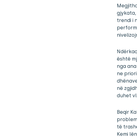
Megjitha
gjykata,
trendi i
performa
nivelizo
Ndërkaq 
është mj
nga ana
ne prior
dhënave 
në zgjid
duhet vl
Beqir Ka
problem
të tras
Kemi lën