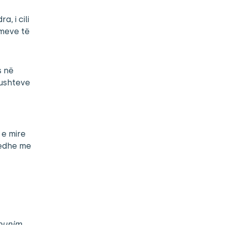
, i cili
imeve të
s në
kushteve
 e mire
 edhe me
ëpunim