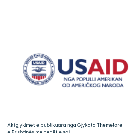
Aktgjykimet e publikuara nga Gjykata Themelore
e Prishtinës me degët e saj