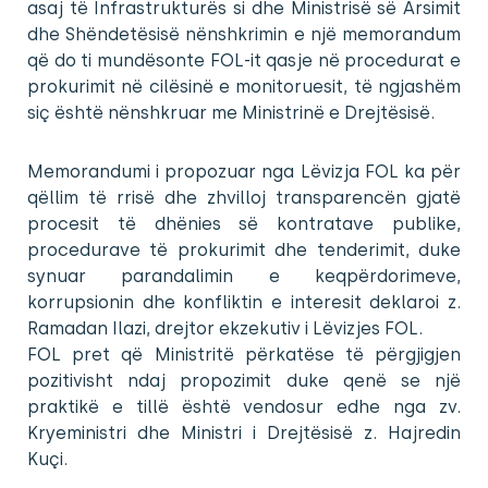
asaj të Infrastrukturës si dhe Ministrisë së Arsimit
dhe Shëndetësisë nënshkrimin e një memorandum
që do ti mundësonte FOL-it qasje në procedurat e
prokurimit në cilësinë e monitoruesit, të ngjashëm
siç është nënshkruar me Ministrinë e Drejtësisë.
Memorandumi i propozuar nga Lëvizja FOL ka për
qëllim të rrisë dhe zhvilloj transparencën gjatë
procesit të dhënies së kontratave publike,
procedurave të prokurimit dhe tenderimit, duke
synuar parandalimin e keqpërdorimeve,
korrupsionin dhe konfliktin e interesit deklaroi z.
Ramadan Ilazi, drejtor ekzekutiv i Lëvizjes FOL.
FOL pret që Ministritë përkatëse të përgjigjen
pozitivisht ndaj propozimit duke qenë se një
praktikë e tillë është vendosur edhe nga zv.
Kryeministri dhe Ministri i Drejtësisë z. Hajredin
Kuçi.