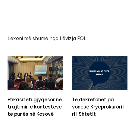
Lexoni më shumë nga Lëvizja FOL:
Efikasiteti gjyqësor në
Të dekretohet pa
trajtimin e kontesteve
vonesë Kryeprokurori i
të punës në Kosovë
ri i Shtetit