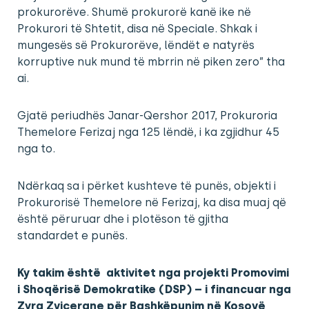
prokurorëve. Shumë prokurorë kanë ike në
Prokurori të Shtetit, disa në Speciale. Shkak i
mungesës së Prokurorëve, lëndët e natyrës
korruptive nuk mund të mbrrin në piken zero” tha
ai.
Gjatë periudhës Janar-Qershor 2017, Prokuroria
Themelore Ferizaj nga 125 lëndë, i ka zgjidhur 45
nga to.
Ndërkaq sa i përket kushteve të punës, objekti i
Prokurorisë Themelore në Ferizaj, ka disa muaj që
është përuruar dhe i plotëson të gjitha
standardet e punës.
Ky takim është aktivitet nga projekti Promovimi
i Shoqërisë Demokratike (DSP) – i financuar nga
Zyra Zvicerane për Bashkëpunim në Kosovë