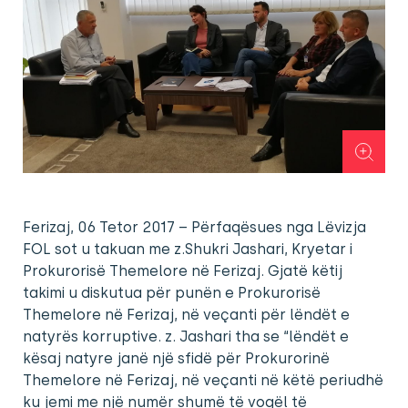
Ferizaj, 06 Tetor 2017 – Përfaqësues nga Lëvizja
FOL sot u takuan me z.Shukri Jashari, Kryetar i
Prokurorisë Themelore në Ferizaj. Gjatë këtij
takimi u diskutua për punën e Prokurorisë
Themelore në Ferizaj, në veçanti për lëndët e
natyrës korruptive. z. Jashari tha se “lëndët e
kësaj natyre janë një sfidë për Prokurorinë
Themelore në Ferizaj, në veçanti në këtë periudhë
ku jemi me një numër shumë të vogël të