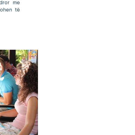
ndror me
tohen të