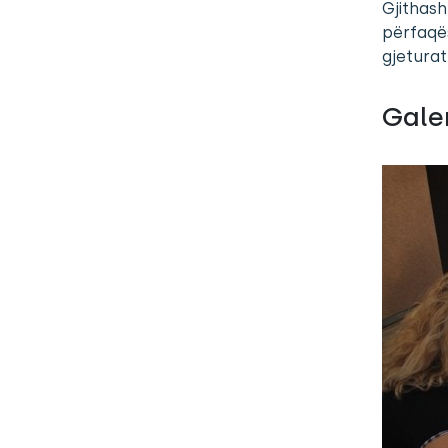
Gjithas
përfaqë
gjeturat
Galer