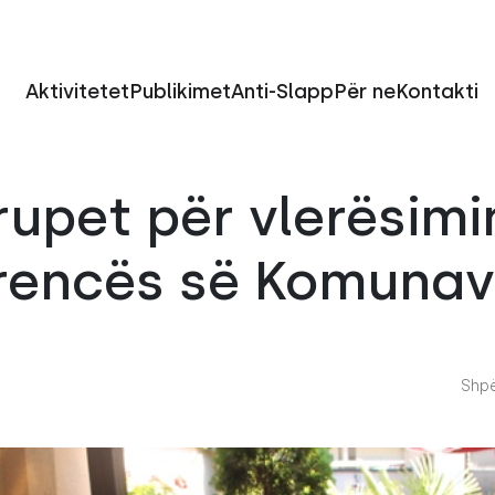
Aktivitetet
Publikimet
Anti-Slapp
Për ne
Kontakti
upet për vlerësimi
rencës së Komuna
Shpë