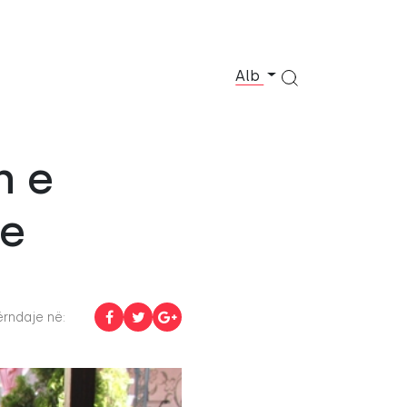
Alb
n e
ve
rndaje në: