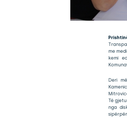
Prishti
Transpa
me media
kemi ed
Komunav
Deri më
Kameni
Mitrovic
Të gjetu
nga dis
sipërpë