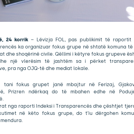
në, 24 korrik
– Lëvizja FOL, pas publikimit të raportit 
rencës ka organizuar fokus grupe në shtatë komuna të
t dhe shoqërinë civile. Qëllimi i këtyre fokus grupeve ës
he një vlerësim të jashtëm sa i përket transpar
e, pra nga OJQ-të dhe mediat lokale.
 tani fokus grupet janë mbajtur në Ferizaj, Gjakov
cë, Prizren ndërkaq do të mbahen edhe në Poduj
ë.
rat nga raporti Indeksi i Transparencës dhe çështjet tjer
kutimet në këto fokus grupe, do t’iu dërgohen kom
rmendura.