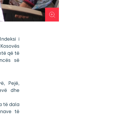
Indeksi i
 Kosovës
htë që të
encës së
ë, Pejë,
evë dhe
a të dala
unave të