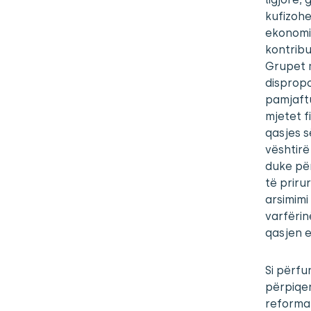
kufizohe
ekonomi
kontribu
Grupet 
dispropo
pamjaft
mjetet f
qasjes s
vështirë
duke për
të prirur
arsimimi
varfërin
qasjen e
Si përfu
përpiqen
reforma