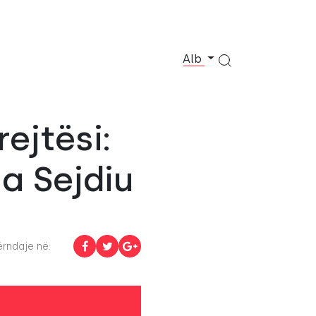
Alb
ejtësi:
a Sejdiu
rndaje në: