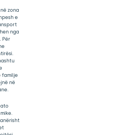
ë në zona
shpesh e
ansport
ohen nga
. Për
he
irësi.
hashtu
e
 familje
ojnë në
ane.
 ato
mike.
çanërisht
et
ejtësi