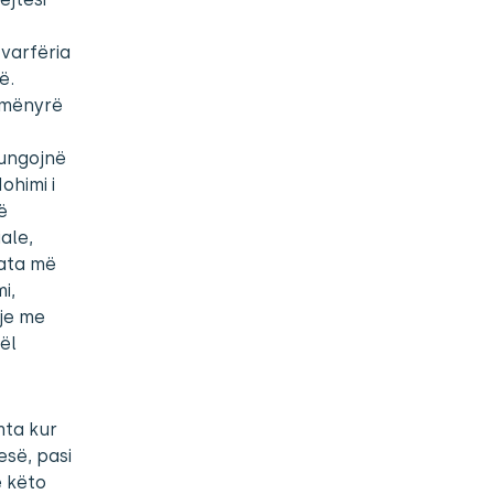
varfëria
ë.
 mënyrë
mungojnë
ohimi i
ë
ale,
 ata më
i,
hje me
ël
mta kur
esë, pasi
ë këto