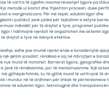
ose të varfra të zgjidhin mosmarrëveshjet ligjore pa shku
 Kjo metodë ul kostot dhe thjeshton procesin, duke përfi
tet e margjinalizuara. Për më tepër, edukimi ligjor dhe
jësimi i publikut janë çelësi për tejkalimin e këtyre barri
ormuar individët për të drejtat e tyre, programet publike
 ligjor i ndihmojnë njerëzit të angazhohen me sistemin ligj
të drejtat e tyre në mënyrë efektive.
ledhje, edhe pse shumë njerëz ende e konsiderojnë qasj
 si një qëllim jorealist, rëndësia e saj në mbrojtjen e baraz
së nuk mund të mohohet. Barrierat ligjore, gjeografike dh
re janë të rëndësishme, por të menaxhueshme. Një siste
 më gjithëpërfshirës, ku të gjithë mund të ushtrojnë të dr
htë i mundur në të ardhmen për shkak të përmirësimeve t
hme në edukimin ligjor, teknologjinë dhe transparencën