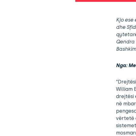
Kjo ese 
dhe Sfid
qytetarë
Qendra 
Bashkim
Nga: Me
“Drejtës
William 
drejtësi
në mbarë
pengesa 
vërtetë 
sistemet
mosmarrë