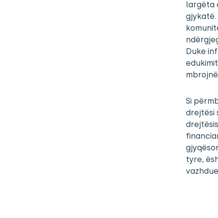
largëta 
gjykatë.
komunite
ndërgjeg
Duke inf
edukimit
mbrojnë 
Si përmb
drejtësi
drejtësi
financia
gjyqësor
tyre, ës
vazhdues