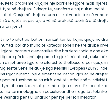
. Këto probleme krijojnë një barrierë ligjore midis njerë
ë tyre në drejtësi. Sidoqoftë, rëndësia e saj nuk mund të
sohet. Qasja në drejtësi luan një rol vendimtar në vendo
të së drejtës, sepse ajo e vë në praktikë teorinë e të drej
e të njeriut.
 me të cilat përballen njerëzit kur kërkojnë qasje në dre
shumta, por ato mund të kategorizohen në tre grupe kry
 ligjore, barriera gjeografike dhe barriera sociale dhe ek
t ligjore përfshijnë një gamë të gjerë çështjesh, duke për
 e njohurive ligjore, e cila është thelbësore për qasjen
. Siç është vënë në dukje nga Këshilli i Evropës (2019), nd
mi ligjor njihet si një element thelbësor i qasjes në drejtës
 pamjaftueshme se sa mirë janë të vetëdijshëm individët
e tyre dhe mekanizmat për mbrojtjen e tyre. Proceset k
u me terminologjinë e specializuar dhe rregullat teknike 
të vështira për t’u lundruar për një person mesatar.