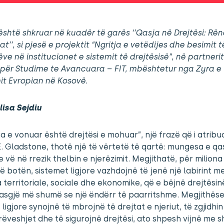
është shkruar në kuadër të garës ‘’Qasja në Drejtësi: Rë
at’’, si pjesë e projektit “Ngritja e vetëdijes dhe besimit t
ve në institucionet e sistemit të drejtësisë”, në partneri
për Studime te Avancuara – FIT, mbështetur nga Zyra e
it Evropian në Kosovë.
lisa Sejdiu
ia e vonuar është drejtësi e mohuar”, një frazë që i atrib
E. Gladstone, thotë një të vërtetë të qartë: mungesa e qa
 e vë në rrezik thelbin e njerëzimit. Megjithatë, për miliona
 botën, sistemet ligjore vazhdojnë të jenë një labirint m
territoriale, sociale dhe ekonomike, që e bëjnë drejtësin
asgjë më shumë se një ëndërr të paarritshme. Megjithës
 ligjore synojnë të mbrojnë të drejtat e njeriut, të zgjidhin
veshjet dhe të sigurojnë drejtësi, ato shpesh vijnë me 