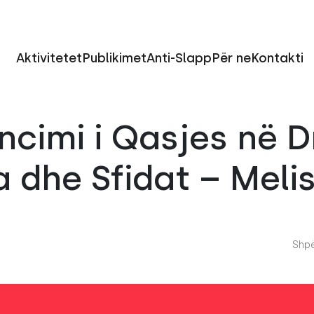
Aktivitetet
Publikimet
Anti-Slapp
Për ne
Kontakti
ncimi i Qasjes në Dr
 dhe Sfidat – Melis
Shpë