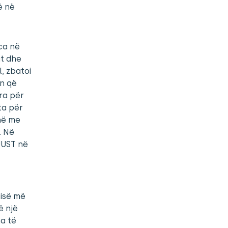
ë në
ca në
ut dhe
l, zbatoi
on që
ra për
ta për
jnë me
. Në
JUST në
sisë më
ë një
a të