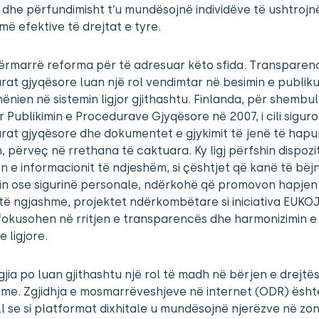
 dhe përfundimisht t’u mundësojnë individëve të ushtrojn
ë efektive të drejtat e tyre.
ërmarrë reforma për të adresuar këto sfida. Transparen
at gjyqësore luan një rol vendimtar në besimin e publik
hënien në sistemin ligjor gjithashtu. Finlanda, për shembul
r Publikimin e Procedurave Gjyqësore në 2007, i cili sigur
at gjyqësore dhe dokumentet e gjykimit të jenë të hapu
, përveç në rrethana të caktuara. Ky ligj përfshin dispozi
n e informacionit të ndjeshëm, si çështjet që kanë të bë
in ose sigurinë personale, ndërkohë që promovon hapjen
ë ngjashme, projektet ndërkombëtare si iniciativa EUKO
okusohen në rritjen e transparencës dhe harmonizimin e
e ligjore.
jia po luan gjithashtu një rol të madh në bërjen e drejtë
me. Zgjidhja e mosmarrëveshjeve në internet (ODR) ësht
 se si platformat dixhitale u mundësojnë njerëzve në zon