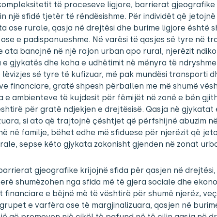
ompleksitetit të proceseve ligjore, barrierat gjeografike
n një sfidë tjetër të rëndësishme. Për individët që jetojn
ta ose rurale, qasja në drejtësi dhe burime ligjore është 
 ose e padisponueshme. Në varësi të qasjes së tyre në tr
 ata banojnë në një rajon urban apo rural, njerëzit ndik
 e gjykatës dhe koha e udhëtimit në mënyra të ndryshme
 lëvizjes së tyre të kufizuar, më pak mundësi transporti d
ve financiare, gratë shpesh përballen me më shumë vësht
e ambienteve të kujdesit për fëmijët në zonë e bën gjit
shtirë për gratë ndjekjen e drejtësisë. Qasja në gjykatat 
zuara, si ato që trajtojnë çështjet që përfshijnë abuzim në
ë në familje, bëhet edhe më sfiduese për njerëzit që jet
rale, sepse këto gjykata zakonisht gjenden në zonat urb
arrierat gjeografike krijojnë sfida për qasjen në drejtësi,
erë shumëzohen nga sfida më të gjera sociale dhe ekono
t financiare e bëjnë më të vështirë për shumë njerëz, ve
grupet e varfëra ose të margjinalizuara, qasjen në burim
 gjë që promovon një cikël të pafund në të cilin qasja në dr