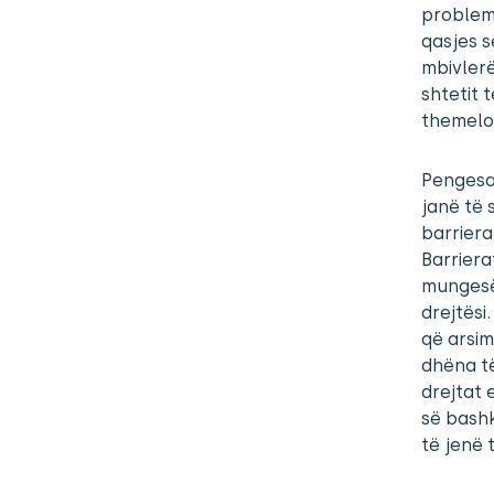
probleme
qasjes s
mbivlerë
shtetit 
themelor
Pengesat
janë të 
barriera
Barriera
mungesën
drejtësi
që arsimi
dhëna të
drejtat 
së bashk
të jenë 