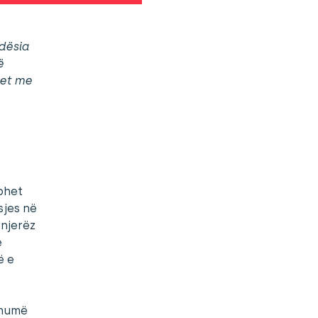
ndësia
ë
tet me
uohet
sjes në
 njerëz
e
ë e
e
shumë