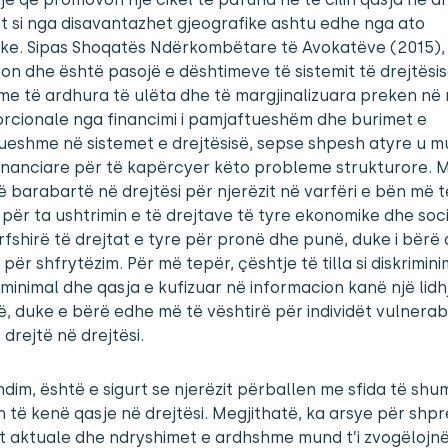
t si nga disavantazhet gjeografike ashtu edhe nga ato
ke. Sipas Shoqatës Ndërkombëtare të Avokatëve (2015), 
on dhe është pasojë e dështimeve të sistemit të drejtësis
me të ardhura të ulëta dhe të margjinalizuara preken në
rcionale nga financimi i pamjaftueshëm dhe burimet e
ueshme në sistemet e drejtësisë, sepse shpesh atyre u 
inanciare për të kapërcyer këto probleme strukturore. M
ë barabartë në drejtësi për njerëzit në varfëri e bën më t
 për ta ushtrimin e të drejtave të tyre ekonomike dhe soci
fshirë të drejtat e tyre për pronë dhe punë, duke i bërë
 për shfrytëzim. Për më tepër, çështje të tilla si diskriminim
 minimal dhe qasja e kufizuar në informacion kanë një lid
ë, duke e bërë edhe më të vështirë për individët vulnerab
 drejtë në drejtësi.
ndim, është e sigurt se njerëzit përballen me sfida të shu
 të kenë qasje në drejtësi. Megjithatë, ka arsye për shpr
t aktuale dhe ndryshimet e ardhshme mund t’i zvogëlojn