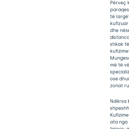
Përveç k
paraqesi
të largë
kufizuar
dhe nëse
distanca
shkak të
kufizime
Mungesa 
më të vë
speciali
ose dhun
zonat ru
Ndërsa b
shpeshh
Kufizime
ata nga 
ligjore,