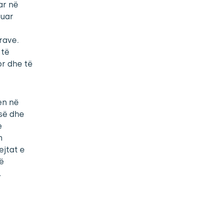
ar në
tuar
erave.
 të
or dhe të
en në
isë dhe
e
m
ejtat e
ë
.