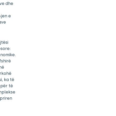
zve dhe
sjen e
tave
jtësi
esore:
onomike.
fshirë
 në
ërkohë
i, ka të
 për të
omplekse
priren