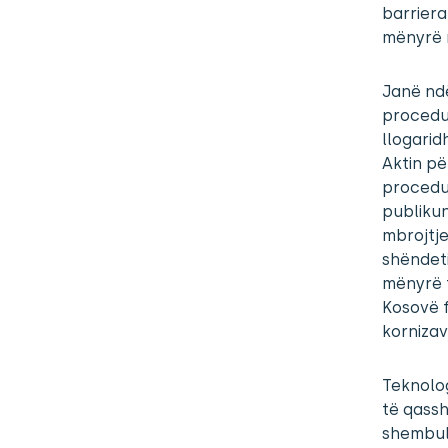
barriera
mënyrë m
Janë nd
procedur
llogarid
Aktin pë
procedur
publikun
mbrojtje
shëndet
mënyrë t
Kosovë f
kornizav
Teknolog
të qassh
shembull