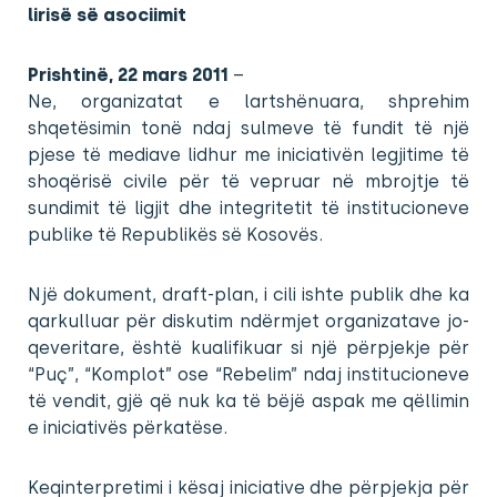
lirisë së asociimit
Prishtinë, 22 mars 2011
–
Ne, organizatat e lartshënuara, shprehim
shqetësimin tonë ndaj sulmeve të fundit të një
pjese të mediave lidhur me iniciativën legjitime të
shoqërisë civile për të vepruar në mbrojtje të
sundimit të ligjit dhe integritetit të institucioneve
publike të Republikës së Kosovës.
Një dokument, draft-plan, i cili ishte publik dhe ka
qarkulluar për diskutim ndërmjet organizatave jo-
qeveritare, është kualifikuar si një përpjekje për
“Puç”, “Komplot” ose “Rebelim” ndaj institucioneve
të vendit, gjë që nuk ka të bëjë aspak me qëllimin
e iniciativës përkatëse.
Keqinterpretimi i kësaj iniciative dhe përpjekja për