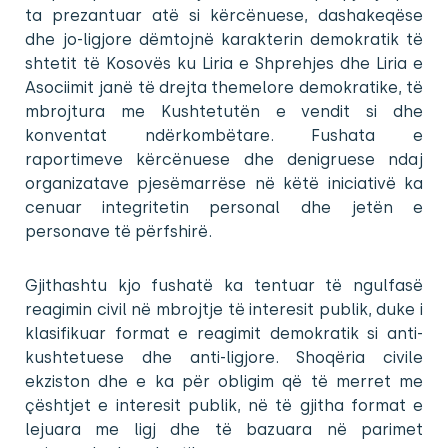
ta prezantuar atë si kërcënuese, dashakeqëse
dhe jo-ligjore dëmtojnë karakterin demokratik të
shtetit të Kosovës ku Liria e Shprehjes dhe Liria e
Asociimit janë të drejta themelore demokratike, të
mbrojtura me Kushtetutën e vendit si dhe
konventat ndërkombëtare. Fushata e
raportimeve kërcënuese dhe denigruese ndaj
organizatave pjesëmarrëse në këtë iniciativë ka
cenuar integritetin personal dhe jetën e
personave të përfshirë.
Gjithashtu kjo fushatë ka tentuar të ngulfasë
reagimin civil në mbrojtje të interesit publik, duke i
klasifikuar format e reagimit demokratik si anti-
kushtetuese dhe anti-ligjore. Shoqëria civile
ekziston dhe e ka për obligim që të merret me
çështjet e interesit publik, në të gjitha format e
lejuara me ligj dhe të bazuara në parimet