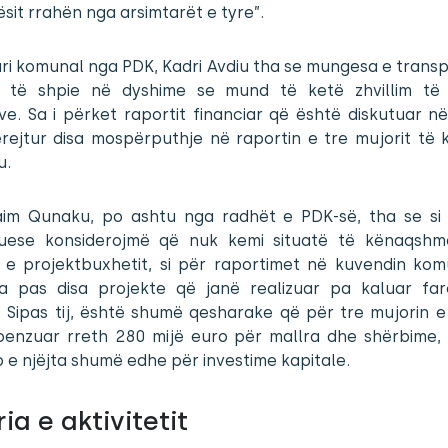
sit rrahën nga arsimtarët e tyre”.
ari komunal nga PDK, Kadri Avdiu tha se mungesa e tran
u të shpie në dyshime se mund të ketë zhvillim të
ve. Sa i përket raportit financiar që është diskutuar 
rejtur disa mospërputhje në raportin e tre mujorit të kët
u.
im Qunaku, po ashtu nga radhët e PDK-së, tha se si 
uese konsiderojmë që nuk kemi situatë të kënaqshm
n e projektbuxhetit, si për raportimet në kuvendin kom
a pas disa projekte që janë realizuar pa kaluar fa
 Sipas tij, është shumë qesharake që për tre mujorin e k
penzuar rreth 280 mijë euro për mallra dhe shërbime,
 e njëjta shumë edhe për investime kapitale.
ia e aktivitetit