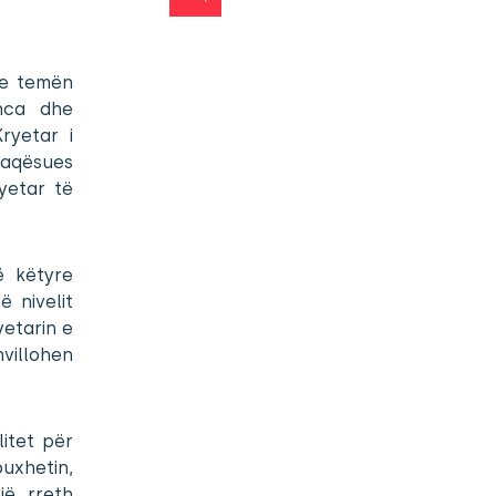
me temën
nca dhe
ryetar i
rfaqësues
yetar të
ë këtyre
 nivelit
yetarin e
villohen
itet për
uxhetin,
jë rreth