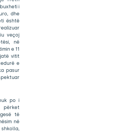
buxheti i
uro, dhe
ti është
realizuar
iu veçoj
tësi, në
imin e 11
atë vitit
cedurë e
ka pasur
spektuar
nuk po i
 përket
ngesë të
mësim në
shkolla,