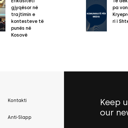
Efikasiteti
Të dek
gjyqësor në
pa vo
trajtimin e
Kryepro
kontesteve të
ri i Sht
punës në
Kosovë
Keep u
Kontakti
our ne
Anti-Slapp