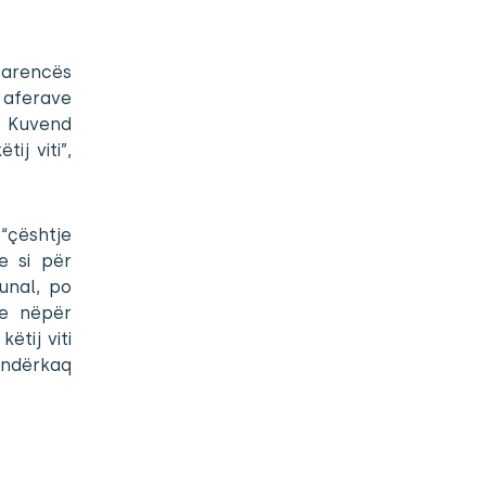
sparencës
 aferave
në Kuvend
ij viti”,
“çështje
e si për
unal, po
re nëpër
ëtij viti
 ndërkaq