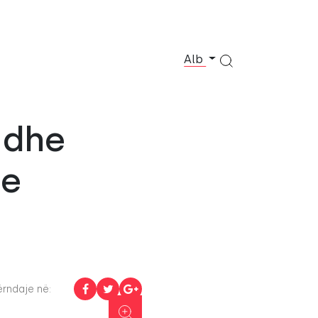
Alb
 dhe
 e
rndaje në: