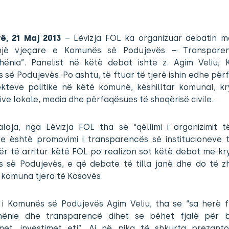
ë, 21 Maj 2013
– Lëvizja FOL ka organizuar debatin 
një vjeçare e Komunës së Podujevës – Transpare
dhënia”. Panelist në këtë debat ishte z. Agim Veliu, K
së Podujevës. Po ashtu, të ftuar të tjerë ishin edhe pë
ekteve politike në këtë komunë, këshilltar komunal, kr
ve lokale, media dhe përfaqësues të shoqërisë civile.
alaja, nga Lëvizja FOL tha se “qëllimi i organizimit t
e është promovimi i transparencës së institucioneve të
Për të arritur këtë FOL po realizon sot këtë debat me kr
 së Podujevës, e që debate të tilla janë dhe do të zh
 komuna tjera të Kosovës.
i i Komunës së Podujevës Agim Veliu, tha se “sa herë fl
dhënie dhe transparencë dihet se bëhet fjalë për b
met, investimet etj”. Ai në pika të shkurta prezanto