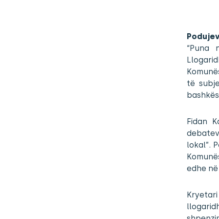
Podujev
“Puna 
Llogari
Komunës 
të subj
bashkësi
Fidan K
debatev
lokal”. 
Komunës
edhe në
Kryetar
llogari
shpenzi