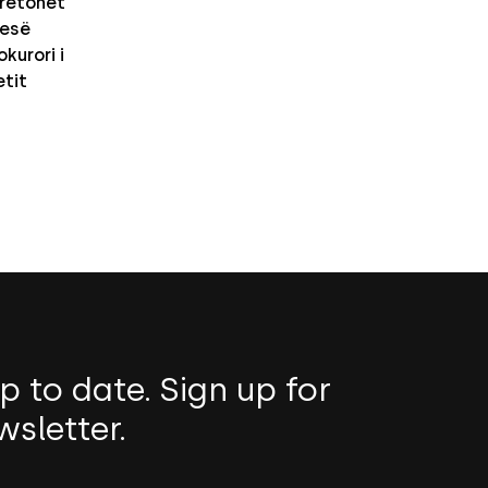
retohet
nesë
kurori i
etit
p to date. Sign up for
wsletter.