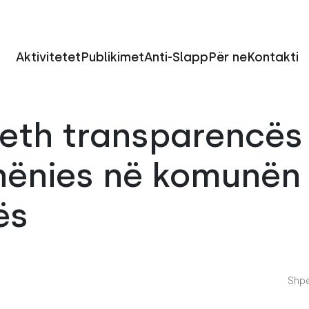
Aktivitetet
Publikimet
Anti-Slapp
Për ne
Kontakti
reth transparencës
dhënies në komunën
ës
Shpë