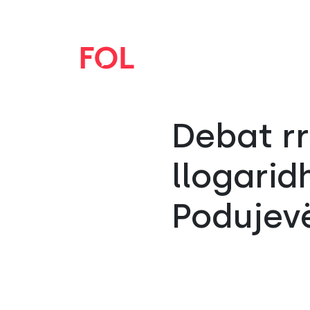
Debat r
llogari
Podujev