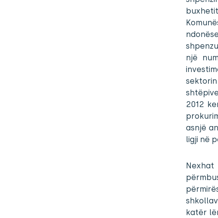
buxhetit
Komunës
ndonëse
shpenzua
një num
investi
sektorin
shtëpive
2012 ke
prokuri
asnjë a
ligji në 
Nexhat 
përmbu
përmirë
shkolla
katër l