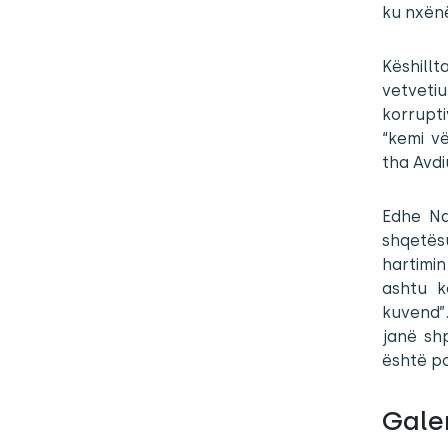
ku nxënë
Këshillt
vetveti
korrupti
“kemi vë
tha Avdi
Edhe Na
shqetës
hartimi
ashtu k
kuvend”.
janë sh
është po
Galer