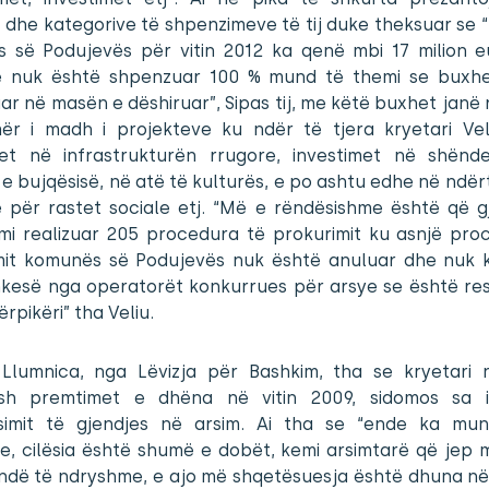
 dhe kategorive të shpenzimeve të tij duke theksuar se “
 së Podujevës për vitin 2012 ka qenë mbi 17 milion e
 nuk është shpenzuar 100 % mund të themi se buxhe
r në masën e dëshiruar”, Sipas tij, me këtë buxhet janë 
ër i madh i projekteve ku ndër të tjera kryetari Vel
met në infrastrukturën rrugore, investimet në shënde
 e bujqësisë, në atë të kulturës, e po ashtu edhe në ndërt
 për rastet sociale etj. “Më e rëndësishme është që gj
mi realizuar 205 procedura të prokurimit ku asnjë pro
mit komunës së Podujevës nuk është anuluar dhe nuk 
nkesë nga operatorët konkurrues për arsye se është re
përpikëri” tha Veliu.
Llumnica, nga Lëvizja për Bashkim, tha se kryetari 
sh premtimet e dhëna në vitin 2009, sidomos sa i
simit të gjendjes në arsim. Ai tha se “ende ka mu
ve, cilësia është shumë e dobët, kemi arsimtarë që jep 
ëndë të ndryshme, e ajo më shqetësuesja është dhuna në 