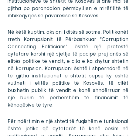
institucioneve të shtetit të Kosovës si dhe mbi të
gjitha po parandalon përmbylljen e mirëfilltë të
mbikëqyrjes së pavarësisë së Kosovës.
Në këtë kuptim, aksioni i ditës së sotme, Politikanët
rreth Korrupsionit të Përbashkuar “Corruption
Connecting Politicians”, është një protestë
qytetare karshi një sjellje të pacipë prej anës së
elitës politike të vendit, e cila e ka zhytur shtetin
në korrupsion. Korrupsioni është i shpërndarë në
të gjitha institucionet e shtetit sepse ky është
vullneti i elitës politike të Kosovës, të cilët
buxhetin publik të vendit e kanë shndërruar në
një burim të përhershëm të financimit të
kënaqësive të tyre.
Për ndërtimin e një shteti të fuqishëm e funksional
është jetike që qytetarët të kenë besim në
institucionet e vendit. Korrupsioni dhe krimi i