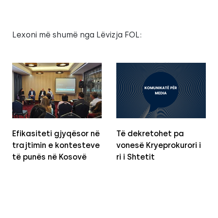
Lexoni më shumë nga Lëvizja FOL:
Efikasiteti gjyqësor në
Të dekretohet pa
trajtimin e kontesteve
vonesë Kryeprokurori i
të punës në Kosovë
ri i Shtetit