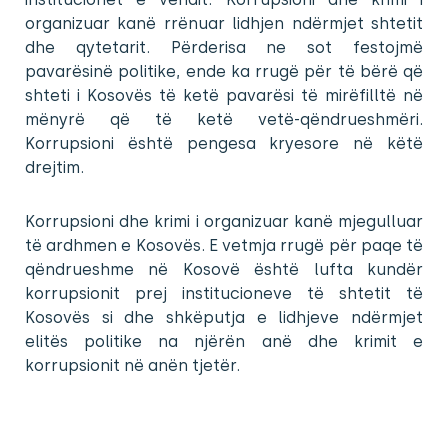
organizuar kanë rrënuar lidhjen ndërmjet shtetit
dhe qytetarit. Përderisa ne sot festojmë
pavarësinë politike, ende ka rrugë për të bërë që
shteti i Kosovës të ketë pavarësi të mirëfilltë në
mënyrë që të ketë vetë-qëndrueshmëri.
Korrupsioni është pengesa kryesore në këtë
drejtim.
Korrupsioni dhe krimi i organizuar kanë mjegulluar
të ardhmen e Kosovës. E vetmja rrugë për paqe të
qëndrueshme në Kosovë është lufta kundër
korrupsionit prej institucioneve të shtetit të
Kosovës si dhe shkëputja e lidhjeve ndërmjet
elitës politike na njërën anë dhe krimit e
korrupsionit në anën tjetër.