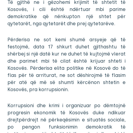
Të gjithë ne i gëzohemi krijimit të shtetit të
Kosovës, i cili është ndërtuar mbi parime
demokratike që nënkupton një shtet për
qytetarët, nga qytetarët dhe prej qytetarëve.
Përderisa ne sot kemi shumë arsyeje që të
festojmë, data 17 shkurt duhet gjithashtu të
shërbej si një datë kur ne duhet të kujtojmë vlerat
dhe parimet mbi të cilat është krijuar shteti i
Kosovës. Përderisa elita politike në Kosovë do të
flas për të arriturat, ne sot dëshirojmë të flasim
për atë që më së shumti kërcënon shtetin e
Kosovës, pra korrupsionin.
Korrupsioni dhe krimi i organizuar po dëmtojnë
progresin ekonomik të Kosovës duke ndikuar
drejtpërdrejt në përkeqësimin e situatës sociale,
po pengon funksionimin demokratik të