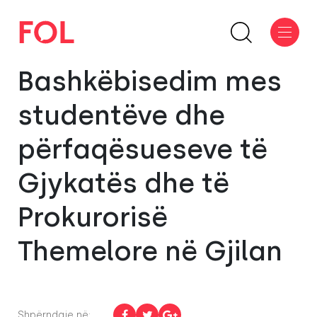
Bashkëbisedim mes
studentëve dhe
përfaqësueseve të
Gjykatës dhe të
Prokurorisë
Themelore në Gjilan
Shpërndaje në: