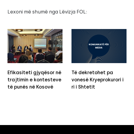
Lexoni më shumë nga Lëvizja FOL:
Efikasiteti gjyqësor në
Të dekretohet pa
trajtimin e kontesteve
vonesë Kryeprokurori i
të punës në Kosovë
ri i Shtetit