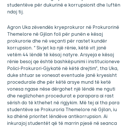
studentëve për dukurinë e korrupsionit dhe luftën
ndaj tij.
Agron Uka zëvendës kryeprokuror në Prokurorinë
Themelore në Gjilan foli për punën e kësaj
prokurorie dhe në veçanti për rastet kundër
korrupsion. “ Sivjet ka një rënie, këtë vit janë
vetëm 44 lëndë të kësaj natyre. Arsyeja e kësaj
rënie besoj qe është bashkëpunimi i institucioneve
Polici-Prokurori-Gjykatë në këtë drejtim”, tha Uka,
duke shtuar se vonesat eventuale janë kryesisht
procedurale dhe për këtë arsye mund të ketë
vonesa ngase nëse dërgohet një lëndë me nguti
dhe neglizhohen procedurat e parapara ai rast
sërish do të kthehet në rigjykim. Më tej ai tha para
studentëve se Prokuroria Themelore në Gjilan, iu
ka dhënë prioritet lëndëve antikorrupsion. Ai
inkurajoj studentët që të marrin pjesë në seanca