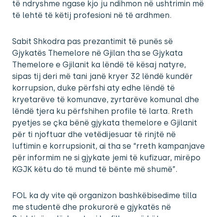
të ndryshme ngase kjo ju ndihmon në ushtrimin më
të lehtë të këtij profesioni në të ardhmen.
Sabit Shkodra pas prezantimit të punës së
Gjykatës Themelore në Gjilan tha se Gjykata
Themelore e Gjilanit ka lëndë të kësaj natyre,
sipas tij deri më tani janë kryer 32 lëndë kundër
korrupsion, duke përfshi aty edhe lëndë të
kryetarëve të komunave, zyrtarëve komunal dhe
lëndë tjera ku përfshihen profile të larta. Rreth
pyetjes se çka bënë gjykata themelore e Gjilanit
për ti njoftuar dhe vetëdijesuar të rinjtë në
luftimin e korrupsionit, ai tha se “rreth kampanjave
për informim ne si gjykate jemi të kufizuar, mirëpo
KGJK këtu do të mund të bënte më shumë”.
FOL ka dy vite që organizon bashkëbisedime tilla
me studentë dhe prokurorë e gjykatës në