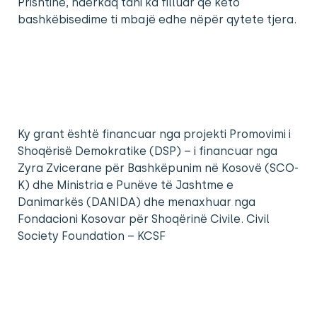
Prishtinë, ndërkaq tani ka filluar që këto
bashkëbisedime ti mbajë edhe nëpër qytete tjera.
Ky grant është financuar nga projekti Promovimi i
Shoqërisë Demokratike (DSP) – i financuar nga
Zyra Zvicerane për Bashkëpunim në Kosovë (SCO-
K) dhe Ministria e Punëve të Jashtme e
Danimarkës (DANIDA) dhe menaxhuar nga
Fondacioni Kosovar për Shoqërinë Civile. Civil
Society Foundation – KCSF