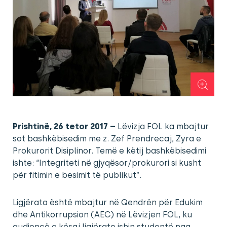
Prishtinë, 26 tetor 2017 –
Lëvizja FOL ka mbajtur
sot bashkëbisedim me z. Zef Prendrecaj, Zyra e
Prokurorit Disiplinor. Temë e këtij bashkëbisedimi
ishte: “Integriteti në gjyqësor/prokurori si kusht
për fitimin e besimit të publikut”.
Ligjërata është mbajtur në Qendrën për Edukim
dhe Antikorrupsion (AEC) në Lëvizjen FOL, ku
audiencë e kësaj ligjërate ishin studentë nga