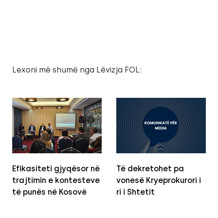
Lexoni më shumë nga Lëvizja FOL:
Efikasiteti gjyqësor në
Të dekretohet pa
trajtimin e kontesteve
vonesë Kryeprokurori i
të punës në Kosovë
ri i Shtetit