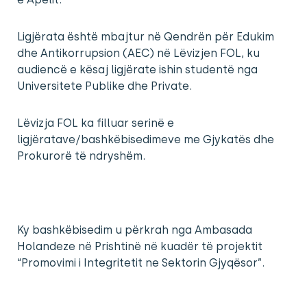
Ligjërata është mbajtur në Qendrën për Edukim
dhe Antikorrupsion (AEC) në Lëvizjen FOL, ku
audiencë e kësaj ligjërate ishin studentë nga
Universitete Publike dhe Private.
Lëvizja FOL ka filluar serinë e
ligjëratave/bashkëbisedimeve me Gjykatës dhe
Prokurorë të ndryshëm.
Ky bashkëbisedim u përkrah nga Ambasada
Holandeze në Prishtinë në kuadër të projektit
“Promovimi i Integritetit ne Sektorin Gjyqësor”.