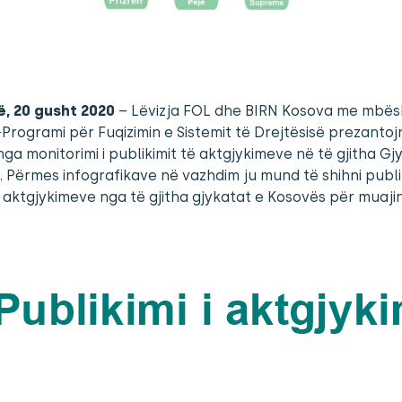
ë, 20 gusht 2020
– Lëvizja FOL dhe BIRN Kosova me mbës
Programi për Fuqizimin e Sistemit të Drejtësisë prezantoj
ga monitorimi i publikimit të aktgjykimeve në të gjitha Gj
 Përmes infografikave në vazhdim ju mund të shihni publi
a aktgjykimeve nga të gjitha gjykatat e Kosovës për muajin