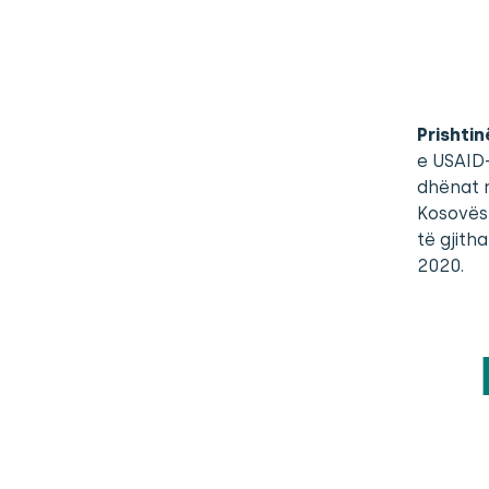
Prishtin
e USAID-
dhënat n
Kosovës.
të gjith
2020.