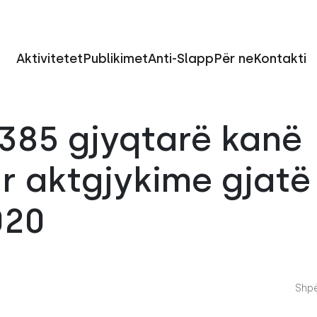
Aktivitetet
Publikimet
Anti-Slapp
Për ne
Kontakti
 385 gjyqtarë kanë
r aktgjykime gjatë
020
Shpë