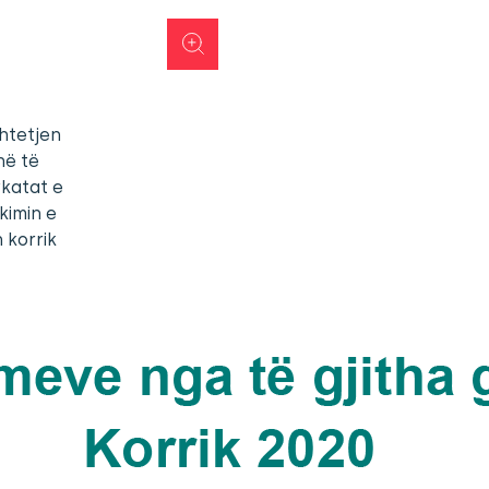
htetjen
në të
ykatat e
kimin e
 korrik