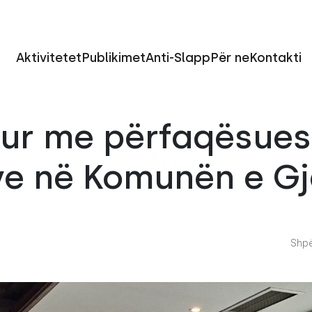
Aktivitetet
Publikimet
Anti-Slapp
Për ne
Kontakti
ur me përfaqësues
ve në Komunën e Gj
Shpë