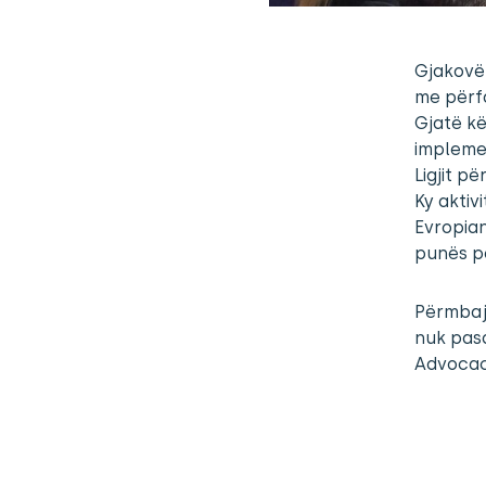
Gjakovë,
me përf
Gjatë kë
implemen
Ligjit pë
Ky aktiv
Evropian
punës p
Përmbajt
nuk pas
Advocac