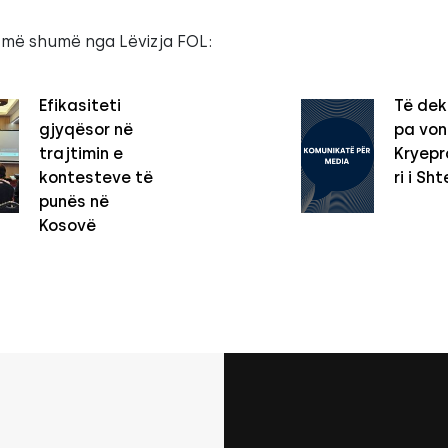
 më shumë nga Lëvizja FOL:
Efikasiteti
Të dek
gjyqësor në
pa vo
trajtimin e
Kryepro
kontesteve të
ri i Sht
punës në
Kosovë