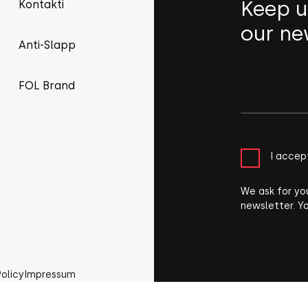
Keep u
Kontakti
our ne
Anti-Slapp
FOL Brand
I accep
We ask for yo
newsletter. Y
Policy
Impressum