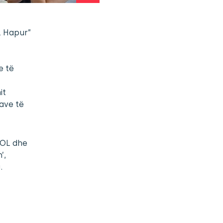
L Hapur”
e të
it
tave të
 FOL dhe
’,
.