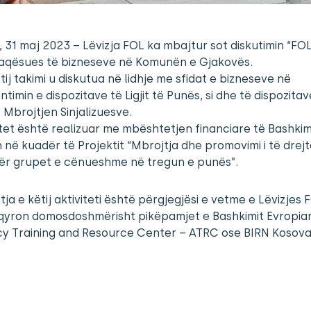
 31 maj 2023 – Lëvizja FOL ka mbajtur sot diskutimin “FO
aqësues të bizneseve në Komunën e Gjakovës.
tij takimi u diskutua në lidhje me sfidat e bizneseve në
timin e dispozitave të Ligjit të Punës, si dhe të dispozitav
r Mbrojtjen Sinjalizuesve.
itet është realizuar me mbështetjen financiare të Bashkim
 në kuadër të Projektit “Mbrojtja dhe promovimi i të drej
ër grupet e cënueshme në tregun e punës”.
ja e këtij aktiviteti është përgjegjësi e vetme e Lëvizjes
qyron domosdoshmërisht pikëpamjet e Bashkimit Evropian
y Training and Resource Center – ATRC ose BIRN Kosova