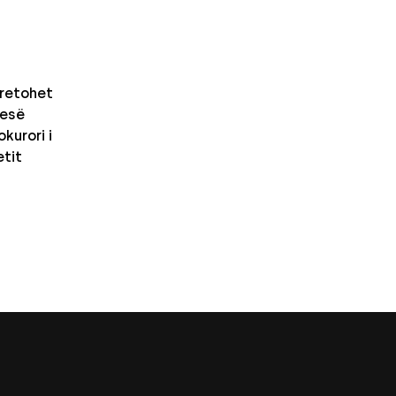
retohet
nesë
kurori i
etit