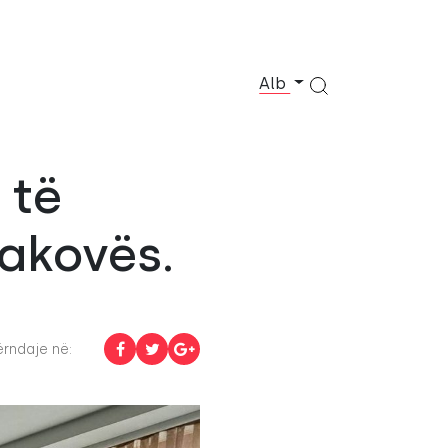
Alb
 të
akovës.
rndaje në: