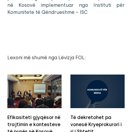
në Kosovë implementuar nga Instituti për
Komunitete të Qëndrueshme – ISC
Lexoni më shumë nga Lëvizja FOL:
Efikasiteti gjyqësor në
Të dekretohet pa
trajtimin e kontesteve
vonesë Kryeprokurori i
të punës në Kosovë
ri i Shtetit