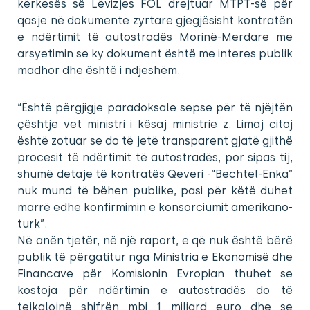
kërkesës së Lëvizjes FOL drejtuar MTPT-së për
qasje në dokumente zyrtare gjegjësisht kontratën
e ndërtimit të autostradës Morinë-Merdare me
arsyetimin se ky dokument është me interes publik
madhor dhe është i ndjeshëm.
“Është përgjigje paradoksale sepse për të njëjtën
çështje vet ministri i kësaj ministrie z. Limaj citoj
është zotuar se do të jetë transparent gjatë gjithë
procesit të ndërtimit të autostradës, por sipas tij,
shumë detaje të kontratës Qeveri -“Bechtel-Enka”
nuk mund të bëhen publike, pasi për këtë duhet
marrë edhe konfirmimin e konsorciumit amerikano-
turk”.
Në anën tjetër, në një raport, e që nuk është bërë
publik të përgatitur nga Ministria e Ekonomisë dhe
Financave për Komisionin Evropian thuhet se
kostoja për ndërtimin e autostradës do të
tejkalojnë shifrën mbi 1 miliard euro dhe se