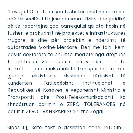
“Lëvizja FOL sot, lanson fushatën multimediale me
anë të secilës i ftojmë personat fizikë dhe juridikë
që të raportojnë çdo parregullsi që ata hasin në
fushën e prokurimit në projektet e infrastrukturës
rrugore, si dhe për projektin e ndërtimit të
autostradës Morinë-Merdare. Deri me tani, kemi
pasur deklarata të shumta mediale nga drejtues
të institucioneve, që për secilin vendim që do të
merret do jenë maksimalisht transparent, mirëpo
gjendja ekzistuese dëshmon tërësisht të
kundërtën. Fatkeqësisht institucionet e
Republikës së Kosovës, e veçanërisht Ministria e
Transportit dhe Post-Telekomunikacionit ka
shndërruar parimin e ZERO TOLERANCËS në
parimin ZERO TRANSPARENCË”, tha Zogaj.
Sipas tij, këtë fakt e dëshmon edhe refuzimi i