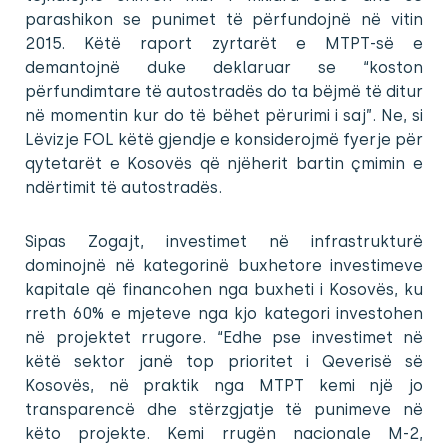
parashikon se punimet të përfundojnë në vitin
2015. Këtë raport zyrtarët e MTPT-së e
demantojnë duke deklaruar se “koston
përfundimtare të autostradës do ta bëjmë të ditur
në momentin kur do të bëhet përurimi i saj”. Ne, si
Lëvizje FOL këtë gjendje e konsiderojmë fyerje për
qytetarët e Kosovës që njëherit bartin çmimin e
ndërtimit të autostradës.
Sipas Zogajt, investimet në infrastrukturë
dominojnë në kategorinë buxhetore investimeve
kapitale që financohen nga buxheti i Kosovës, ku
rreth 60% e mjeteve nga kjo kategori investohen
në projektet rrugore. “Edhe pse investimet në
këtë sektor janë top prioritet i Qeverisë së
Kosovës, në praktik nga MTPT kemi një jo
transparencë dhe stërzgjatje të punimeve në
këto projekte. Kemi rrugën nacionale M-2,