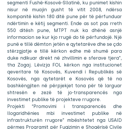
segmenti Fushë-Kosovë-Sllatinë, ku punimet kishin
nisur në muajin gusht të vitit 2008, ndërsa
kompanitë kishin 180 ditë pune për të përfunduar
ndërtimin e këtij segmenti. Ende as sot pas rreth
550 ditësh pune, MTPT nuk ka dhënë asnjë
informacion se kur kjo rrugë do të përfundojë. Një
punë e tillë dëmton jetën e qytetarëve dhe se çdo
stërzgjatje e tillë kërkon edhe më shumë para
duke ndikuar direkt në zhvillimin e sferave tjera”,
tha Zogaj. Lëvizja FOL kërkon nga institucionet
qeveritare të Kosovës, Kuvendi i Republikës së
Kosovës, nga qytetarët e Kosovës që të na
bashkëngjiten në përpjekjet tona për të larguar
shtresën e zezë të jo-transparencës nga
investimet publike të projekteve rrugore.
Projekti “Promovimi i transparencës dhe
llogaridhënies mbi investimet publike në
infrastrukturën rrugore” mbështetet nga USAID
përmes Programit për Fuqizimin e Shoqërisë Civile