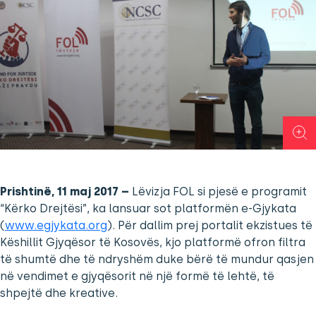
Prishtinë, 11 maj 2017 –
Lëvizja FOL si pjesë e programit
“Kërko Drejtësi”, ka lansuar sot platformën e-Gjykata
(
www.egjykata.org
). Për dallim prej portalit ekzistues të
Këshillit Gjyqësor të Kosovës, kjo platformë ofron filtra
të shumtë dhe të ndryshëm duke bërë të mundur qasjen
në vendimet e gjyqësorit në një formë të lehtë, të
shpejtë dhe kreative.