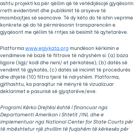
ashtu projekti ka për qëllim që të vetëdijësojë gjyqësorin
rreth evidentimit dhe publikimit të arsyeve të
mosmbajtjes së seancave. Të dy këto do të ishin veprime
konkrete që do të përmirësonin transparencën e
gjyqësorit me qëllim të rritjes së besimit të qytetarëve.
Platforma
www.egjykata.org
mundëson kërkimin e
vendimeve në bazë të filtrave të ndryshëm si: (a) baza
ligjore (ligji/ kodi dhe neni/ et përkatëse), (b) datës së
vendimit të gjykatës, (c) datës së inicimit të procedurës
dhe dhjetë (10) filtra tjerë të ndryshëm. Platforma,
gjithashtu, ka paraqitur në mënyrë të vizualizuar
deklarimet e pasurisë së gjyqtarëve/eve.
Programi Kërko Drejtësi është i financuar nga
Departamenti Amerikan i Shtetit /INL dhe e
implementuar nga National Center for State Courts për
të mbështetur një zhvillim të fuqishëm të kërkesës për