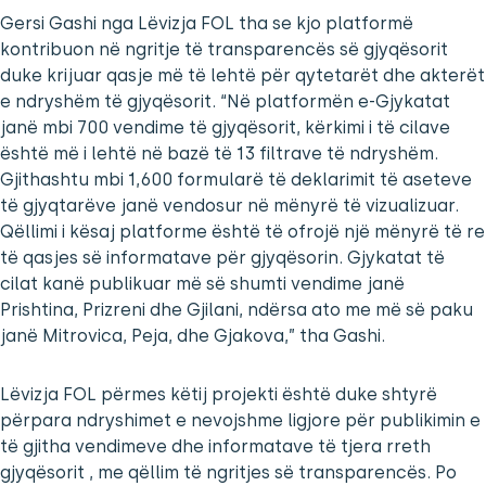
Gersi Gashi nga Lëvizja FOL tha se kjo platformë
kontribuon në ngritje të transparencës së gjyqësorit
duke krijuar qasje më të lehtë për qytetarët dhe akterët
e ndryshëm të gjyqësorit. “Në platformën e-Gjykatat
janë mbi 700 vendime të gjyqësorit, kërkimi i të cilave
është më i lehtë në bazë të 13 filtrave të ndryshëm.
Gjithashtu mbi 1,600 formularë të deklarimit të aseteve
të gjyqtarëve janë vendosur në mënyrë të vizualizuar.
Qëllimi i kësaj platforme është të ofrojë një mënyrë të re
të qasjes së informatave për gjyqësorin. Gjykatat të
cilat kanë publikuar më së shumti vendime janë
Prishtina, Prizreni dhe Gjilani, ndërsa ato me më së paku
janë Mitrovica, Peja, dhe Gjakova,” tha Gashi.
Lëvizja FOL përmes këtij projekti është duke shtyrë
përpara ndryshimet e nevojshme ligjore për publikimin e
të gjitha vendimeve dhe informatave të tjera rreth
gjyqësorit , me qëllim të ngritjes së transparencës. Po