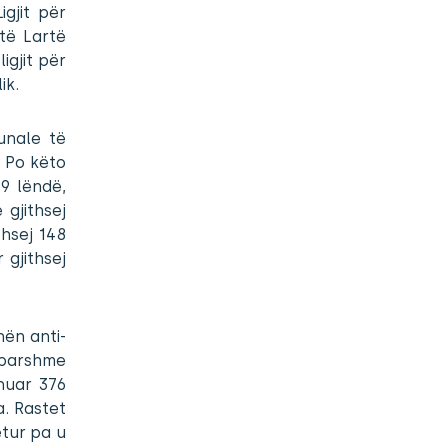
igjit për
 të Lartë
igjit për
ik.
unale të
. Po këto
69 lëndë,
gjithsej
thsej 148
gjithsej
hën anti-
ëparshme
nuar 376
a. Rastet
etur pa u