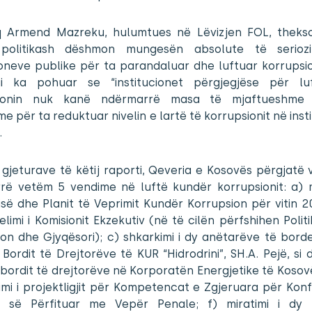
 Armend Mazreku, hulumtues në Lëvizjen FOL, thekso
politikash dëshmon mungesën absolute të seriozi
ioneve publike për ta parandaluar dhe luftuar korrupsi
ai ka pohuar se “institucionet përgjegjëse për lu
sionin nuk kanë ndërmarrë masa të mjaftueshme
e për ta reduktuar nivelin e lartë të korrupsionit në inst
.
 gjeturave të këtij raporti, Qeveria e Kosovës përgjatë v
rrë vetëm 5 vendime në luftë kundër korrupsionit: a) mi
isë dhe Planit të Veprimit Kundër Korrupsion për vitin 2
limi i Komisionit Ekzekutiv (në të cilën përfshihen Politi
on dhe Gjyqësori); c) shkarkimi i dy anëtarëve të borde
 Bordit të Drejtorëve të KUR “Hidrodrini”, SH.A. Pejë, si d
 bordit të drejtorëve në Korporatën Energjetike të Kosov
imi i projektligjit për Kompetencat e Zgjeruara për Konf
ë së Përfituar me Vepër Penale; f) miratimi i dy