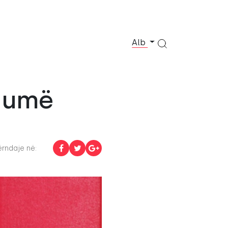
Alb
shumë
rndaje në: