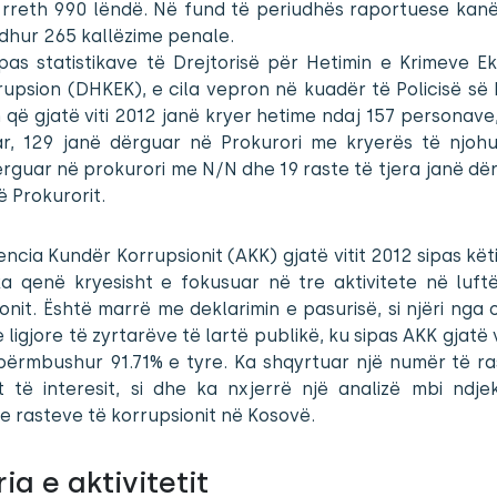
r rreth 990 lëndë. Në fund të periudhës raportuese kan
idhur 265 kallëzime penale.
ipas statistikave të Drejtorisë për Hetimin e Krimeve E
upsion (DHKEK), e cila vepron në kuadër të Policisë së
 që gjatë viti 2012 janë kryer hetime ndaj 157 personave
ar, 129 janë dërguar në Prokurori me kryerës të njohur
rguar në prokurori me N/N dhe 19 raste të tjera janë d
ë Prokurorit.
ncia Kundër Korrupsionit (AKK) gjatë vitit 2012 sipas këti
ka qenë kryesisht e fokusuar në tre aktivitete në luft
onit. Është marrë me deklarimin e pasurisë, si njëri nga 
 ligjore të zyrtarëve të lartë publikë, ku sipas AKK gjatë v
përmbushur 91.71% e tyre. Ka shqyrtuar një numër të ra
it të interesit, si dhe ka nxjerrë një analizë mbi ndj
 e rasteve të korrupsionit në Kosovë.
ia e aktivitetit