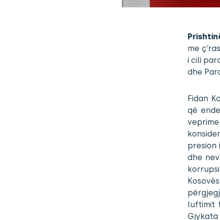
Prishtin
me ç’ras
i cili p
dhe Para
Fidan Ka
që ende
veprime
konside
presion
dhe nevo
korrupsi
Kosovës 
përgjegj
luftimit
Gjykata 