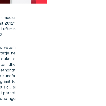
r media,
it 2012”,
 Luftimin
2.
 jo vetëm
tetje në
n duke e
iter dhe
rethanat
të kundër
grimit të
i cili si
 i përket
 edhe nga