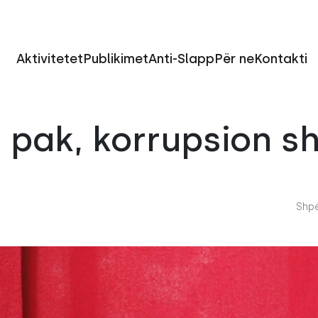
Aktivitetet
Publikimet
Anti-Slapp
Për ne
Kontakti
 pak, korrupsion 
Shpë