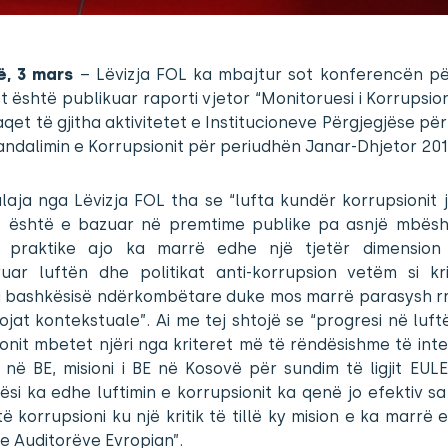
ë, 3 mars
– Lëvizja FOL ka mbajtur sot konferencën pë
t është publikuar raporti vjetor “Monitoruesi i Korrupsion
araqet të gjitha aktivitetet e Institucioneve Përgjegjëse për
ndalimin e Korrupsionit për periudhën Janar-Dhjetor 201
laja nga Lëvizja FOL tha se “lufta kundër korrupsionit
 është e bazuar në premtime publike pa asnjë mbësh
 praktike ajo ka marrë edhe një tjetër dimensio
ruar luftën dhe politikat anti-korrupsion vetëm si kr
 i bashkësisë ndërkombëtare duke mos marrë parasysh r
jat kontekstuale”. Ai me tej shtojë se “progresi në luf
onit mbetet njëri nga kriteret më të rëndësishme të inte
në BE, misioni i BE në Kosovë për sundim të ligjit EULEX 
ësi ka edhe luftimin e korrupsionit ka qenë jo efektiv sa
 të korrupsioni ku një kritik të tillë ky mision e ka marrë
e Auditorëve Evropian”.