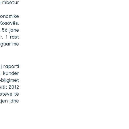
ë mbetur
konomike
 Kosovës,
, 56 janë
, 1 rast
ërguar me
j raporti
ë kundër
obligimet
itit 2012
steve të
ekjen dhe