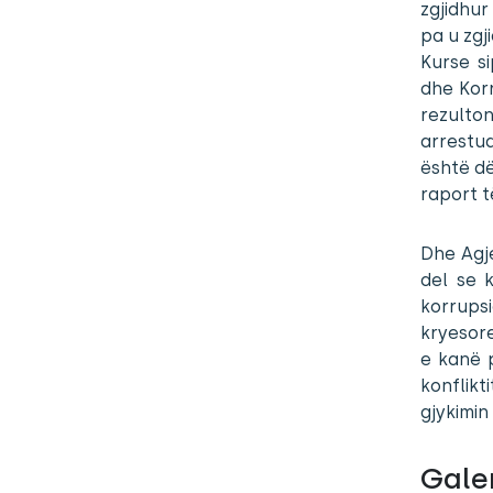
zgjidhu
pa u zgj
Kurse s
dhe Korr
rezulton
arrestu
është dë
raport t
Dhe Agje
del se 
korrupsi
kryesore
e kanë 
konflikt
gjykimin
Galer