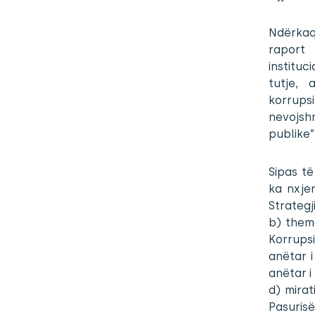
Ndërkaq
raport 
instituc
tutje, 
korrup
nevojshm
publike”
Sipas të
ka nxje
Strategj
b) theme
Korrupsi
anëtar i
anëtar i
d) mirat
Pasuris