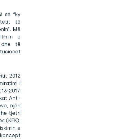
i se “ky
tetit të
onin”. Më
ftimin e
 dhe të
itucionet
itit 2012
ratimi i
013-2017;
kat Anti-
ve, njëri
he tjetri
ës (KEK);
iskimin e
 koncept