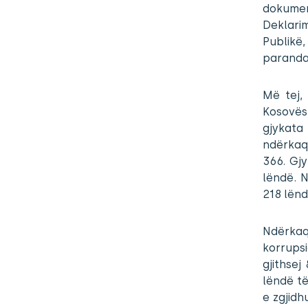
dokument
Deklarim
Publikë,
parandal
Më tej,
Kosovës 
gjykata 
ndërkaq
366. Gjy
lëndë. 
218 lënd
Ndërkaq 
korrups
gjithse
lëndë të
e zgjidh