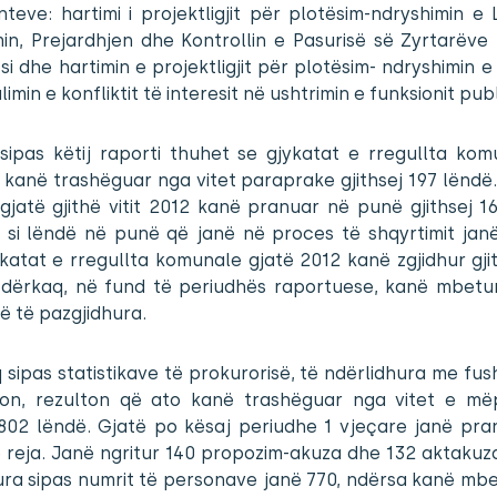
eve: hartimi i projektligjit për plotësim-ndryshimin e L
in, Prejardhjen dhe Kontrollin e Pasurisë së Zyrtarëve
 si dhe hartimin e projektligjit për plotësim- ndryshimin e l
imin e konfliktit të interesit në ushtrimin e funksionit publ
 sipas këtij raporti thuhet se gjykatat e rregullta kom
kanë trashëguar nga vitet paraprake gjithsej 197 lëndë
gjatë gjithë vitit 2012 kanë pranuar në punë gjithsej 1
 si lëndë në punë që janë në proces të shqyrtimit janë 
katat e rregullta komunale gjatë 2012 kanë zgjidhur gji
Ndërkaq, në fund të periudhës raportuese, kanë mbetur 
ë të pazgjidhura.
sipas statistikave të prokurorisë, të ndërlidhura me fus
ion, rezulton që ato kanë trashëguar nga vitet e m
j 802 lëndë. Gjatë po kësaj periudhe 1 vjeçare janë pra
 reja. Janë ngritur 140 propozim-akuza dhe 132 aktakuz
ura sipas numrit të personave janë 770, ndërsa kanë mb