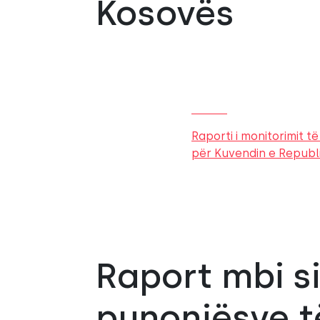
Kosovës
Raporti i monitorimit 
për Kuvendin e Republ
Raport mbi s
punonjësve t