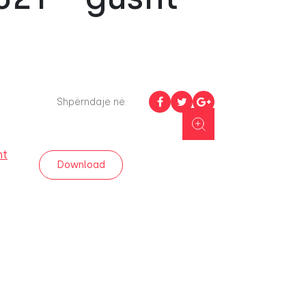
Shpërndaje në:
ht
Download