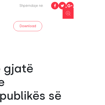
Shpërndaje në:
Download
 gjatë
e
publikës së