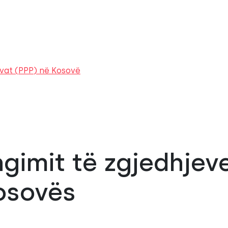
rivat (PPP) në Kosovë
hgimit të zgjedhjev
osovës