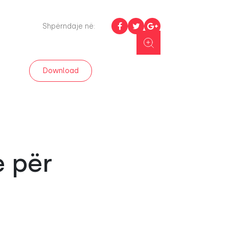
Shpërndaje në:
Download
e për