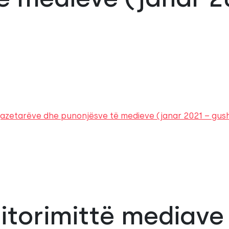
 gazetarëve dhe punonjësve të medieve (janar 2021 – gus
nitorimittë mediave