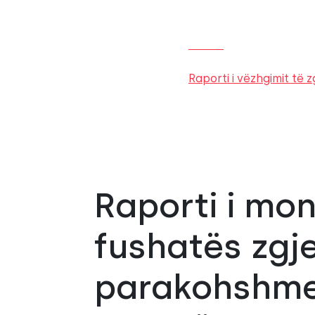
Raporti i vëzhgimit të
Raporti i mon
fushatës zgj
parakohshme 