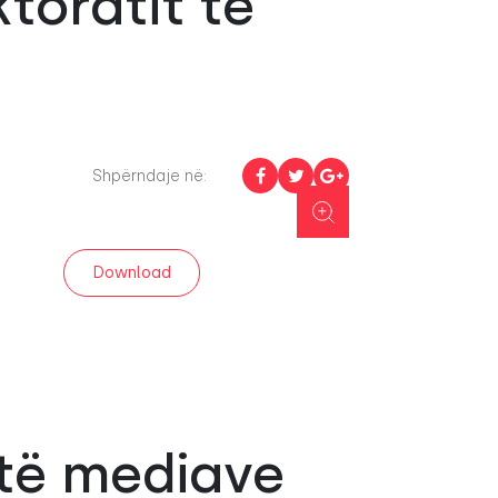
toratit të
Shpërndaje në:
Download
 të mediave