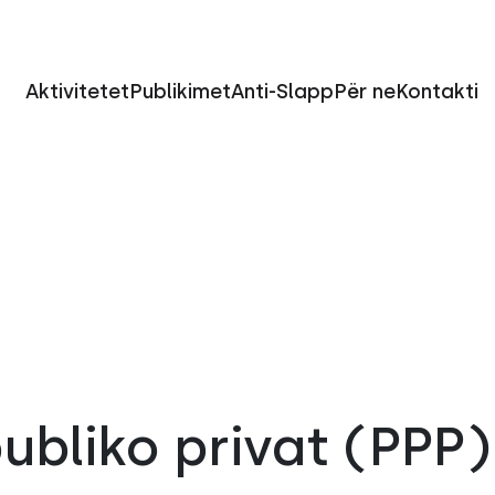
Aktivitetet
Publikimet
Anti-Slapp
Për ne
Kontakti
publiko privat (PPP