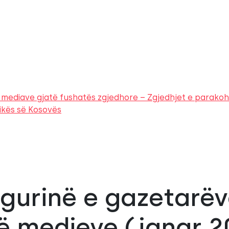
të mediave gjatë fushatës zgjedhore – Zgjedhjet e parak
ikës së Kosovës
igurinë e gazetarë
ë medieve (janar 2