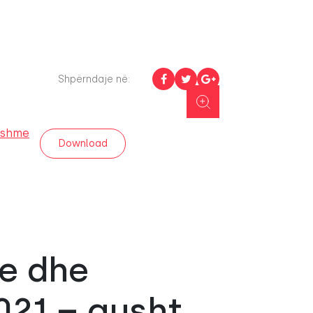
Shpërndaje në:
ohshme
Download
ve dhe
021 – gusht