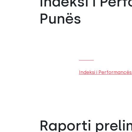
Indeksi i Per
Punës
Indeksi i Performancës
Raporti preli