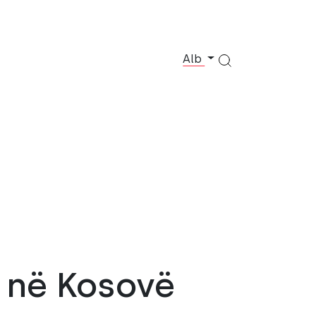
Alb
) në Kosovë