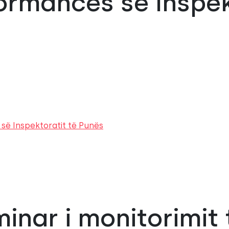
formancës së Inspek
 së Inspektoratit të Punës
minar i monitorimit