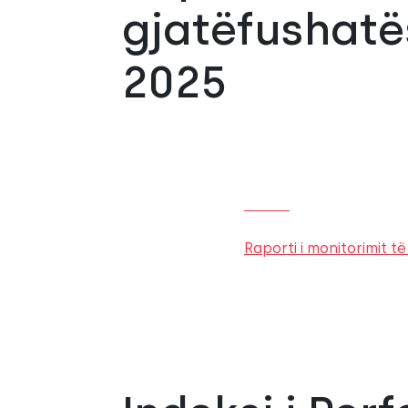
gjatëfushatë
2025
Raporti i monitorimit 