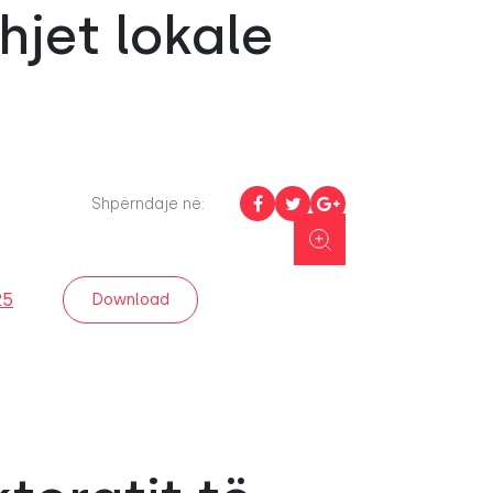
hjet lokale
Shpërndaje në:
25
Download