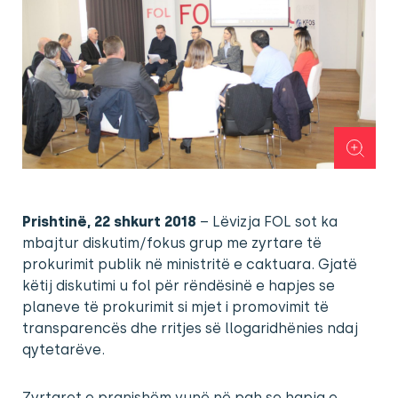
Prishtinë, 22 shkurt 2018
– Lëvizja FOL sot ka
mbajtur diskutim/fokus grup me zyrtare të
prokurimit publik në ministritë e caktuara. Gjatë
këtij diskutimi u fol për rëndësinë e hapjes se
planeve të prokurimit si mjet i promovimit të
transparencës dhe rritjes së llogaridhënies ndaj
qytetarëve.
Zyrtaret e pranishëm vunë në pah se hapja e