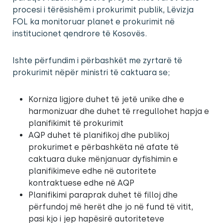
procesi i tërësishëm i prokurimit publik, Lëvizja
FOL ka monitoruar planet e prokurimit në
institucionet qendrore të Kosovës.
Ishte përfundim i përbashkët me zyrtarë të
prokurimit nëpër ministri të caktuara se;
Korniza ligjore duhet të jetë unike dhe e
harmonizuar dhe duhet të rregullohet hapja e
planifikimit të prokurimit
AQP duhet të planifikoj dhe publikoj
prokurimet e përbashkëta në afate të
caktuara duke mënjanuar dyfishimin e
planifikimeve edhe në autoritete
kontraktuese edhe në AQP
Planifikimi paraprak duhet të filloj dhe
përfundoj më herët dhe jo në fund të vitit,
pasi kjo i jep hapësirë autoriteteve