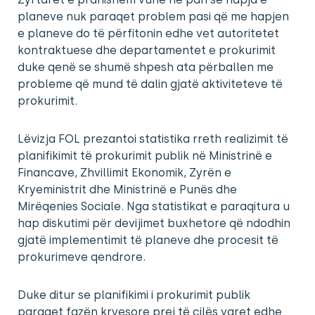
planeve nuk paraqet problem pasi që me hapjen
e planeve do të përfitonin edhe vet autoritetet
kontraktuese dhe departamentet e prokurimit
duke qenë se shumë shpesh ata përballen me
probleme që mund të dalin gjatë aktiviteteve të
prokurimit.
Lëvizja FOL prezantoi statistika rreth realizimit të
planifikimit të prokurimit publik në Ministrinë e
Financave, Zhvillimit Ekonomik, Zyrën e
Kryeministrit dhe Ministrinë e Punës dhe
Mirëqenies Sociale. Nga statistikat e paraqitura u
hap diskutimi për devijimet buxhetore që ndodhin
gjatë implementimit të planeve dhe procesit të
prokurimeve qendrore.
Duke ditur se planifikimi i prokurimit publik
paraqet fazën kryesore prej të cilës varet edhe