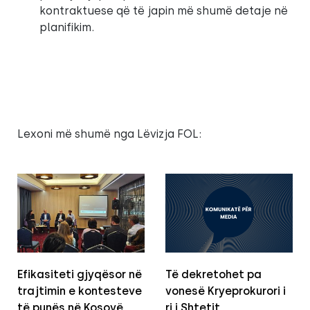
kontraktuese që të japin më shumë detaje në
planifikim.
Lexoni më shumë nga Lëvizja FOL:
Efikasiteti gjyqësor në
Të dekretohet pa
trajtimin e kontesteve
vonesë Kryeprokurori i
të punës në Kosovë
ri i Shtetit